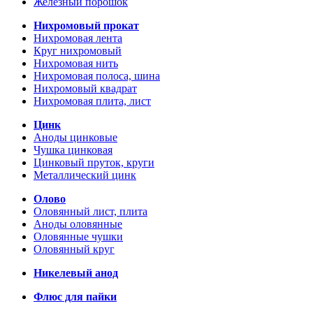
Железный порошок
Нихромовый прокат
Нихромовая лента
Круг нихромовый
Нихромовая нить
Нихромовая полоса, шина
Нихромовый квадрат
Нихромовая плита, лист
Цинк
Аноды цинковые
Чушка цинковая
Цинковый пруток, круги
Металлический цинк
Олово
Оловянный лист, плита
Аноды оловянные
Оловянные чушки
Оловянный круг
Никелевый анод
Флюс для пайки