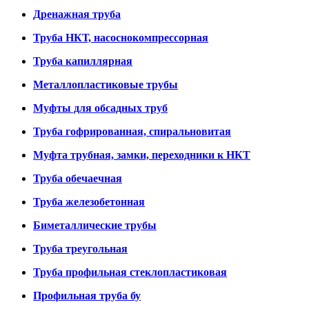
Дренажная труба
Труба НКТ, насоснокомпрессорная
Труба капиллярная
Металлопластиковые трубы
Муфты для обсадных труб
Труба гофрированная, спиральновитая
Муфта трубная, замки, переходники к НКТ
Труба обечаечная
Труба железобетонная
Биметаллические трубы
Труба треугольная
Труба профильная стеклопластиковая
Профильная труба бу