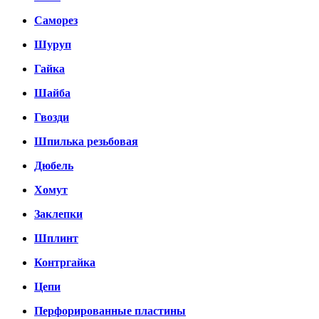
Саморез
Шуруп
Гайка
Шайба
Гвозди
Шпилька резьбовая
Дюбель
Хомут
Заклепки
Шплинт
Контргайка
Цепи
Перфорированные пластины