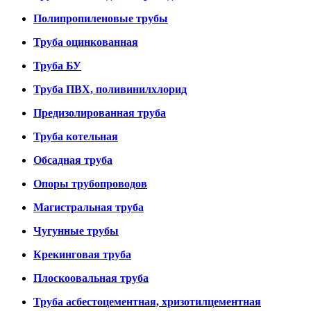
Полипропиленовые трубы
Труба оцинкованная
Труба БУ
Труба ПВХ, поливинилхлорид
Предизолированная труба
Труба котельная
Обсадная труба
Опоры трубопроводов
Магистральная труба
Чугунные трубы
Крекинговая труба
Плоскоовальная труба
Труба асбестоцементная, хризотилцементная