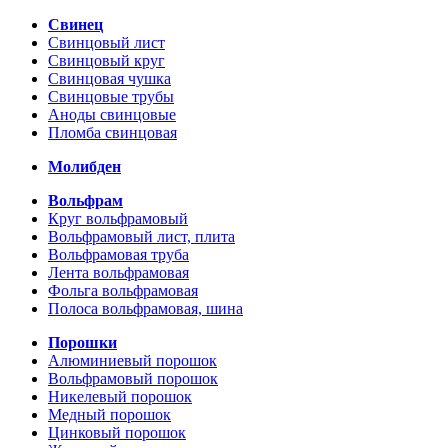
Свинец
Свинцовый лист
Свинцовый круг
Свинцовая чушка
Свинцовые трубы
Аноды свинцовые
Пломба свинцовая
Молибден
Вольфрам
Круг вольфрамовый
Вольфрамовый лист, плита
Вольфрамовая труба
Лента вольфрамовая
Фольга вольфрамовая
Полоса вольфрамовая, шина
Порошки
Алюминиевый порошок
Вольфрамовый порошок
Никелевый порошок
Медный порошок
Цинковый порошок