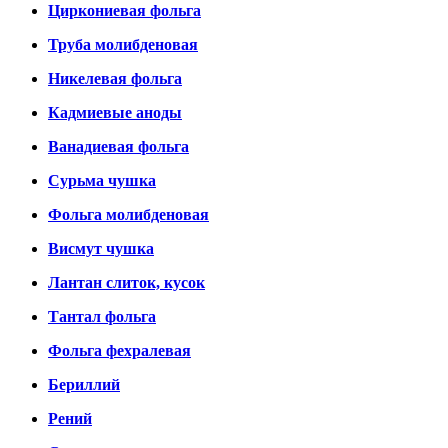
Циркониевая фольга
Труба молибденовая
Никелевая фольга
Кадмиевые аноды
Ванадиевая фольга
Сурьма чушка
Фольга молибденовая
Висмут чушка
Лантан слиток, кусок
Тантал фольга
Фольга фехралевая
Бериллий
Рений