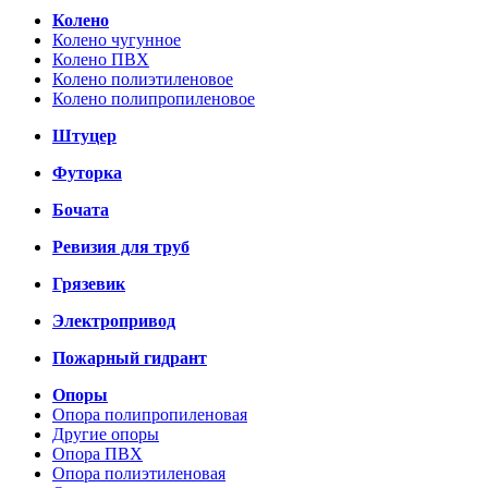
Колено
Колено чугунное
Колено ПВХ
Колено полиэтиленовое
Колено полипропиленовое
Штуцер
Футорка
Бочата
Ревизия для труб
Грязевик
Электропривод
Пожарный гидрант
Опоры
Опора полипропиленовая
Другие опоры
Опора ПВХ
Опора полиэтиленовая