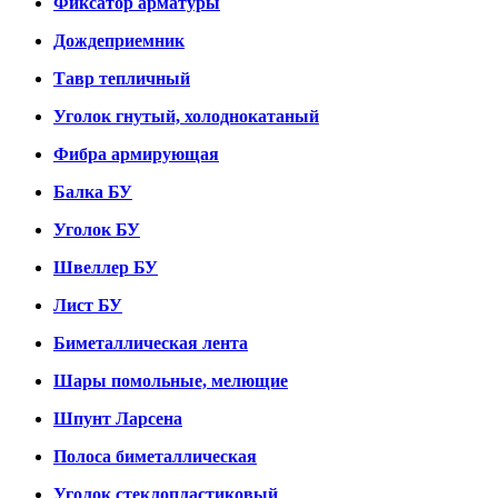
Фиксатор арматуры
Дождеприемник
Тавр тепличный
Уголок гнутый, холоднокатаный
Фибра армирующая
Балка БУ
Уголок БУ
Швеллер БУ
Лист БУ
Биметаллическая лента
Шары помольные, мелющие
Шпунт Ларсена
Полоса биметаллическая
Уголок стеклопластиковый