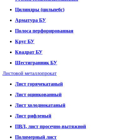
Цилиндры (цильпебс)
Арматура БУ
Полоса перфорированная
Круг БУ
Квадрат БУ
Шестигранник БУ
Листовой металлопрокат
Лист горячекатаный
Лист оцинкованный
Лист холоднокатаный
Лист рифленый
ПВЛ, лист просечно-вытяжной
Полимерный лист