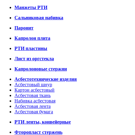
Манжеты РТИ
Сальниковая набивка
Паронит
Капролон плита
РТИ пластины
Лист из оргстекла
Капролоновые стержни
Асбестотехнические изделия
Асбестовый шнур
Картон асбестовый
Асбестовая ткань
Набивка асбестовая
Асбестовая лента
Асбестовая бумага
РТИ ленты, конвейерные
Фторопласт стержень