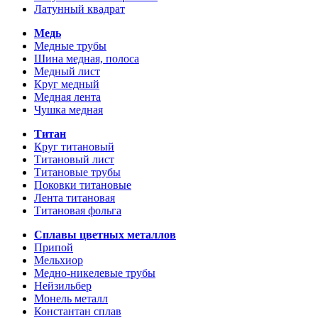
Латунный квадрат
Медь
Медные трубы
Шина медная, полоса
Медный лист
Круг медный
Медная лента
Чушка медная
Титан
Круг титановый
Титановый лист
Титановые трубы
Поковки титановые
Лента титановая
Титановая фольга
Сплавы цветных металлов
Припой
Мельхиор
Медно-никелевые трубы
Нейзильбер
Монель металл
Константан сплав