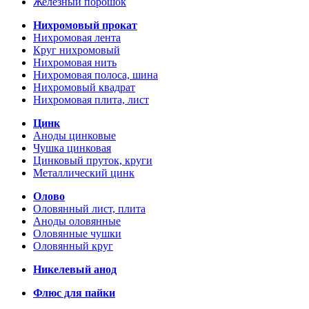
Железный порошок
Нихромовый прокат
Нихромовая лента
Круг нихромовый
Нихромовая нить
Нихромовая полоса, шина
Нихромовый квадрат
Нихромовая плита, лист
Цинк
Аноды цинковые
Чушка цинковая
Цинковый пруток, круги
Металлический цинк
Олово
Оловянный лист, плита
Аноды оловянные
Оловянные чушки
Оловянный круг
Никелевый анод
Флюс для пайки