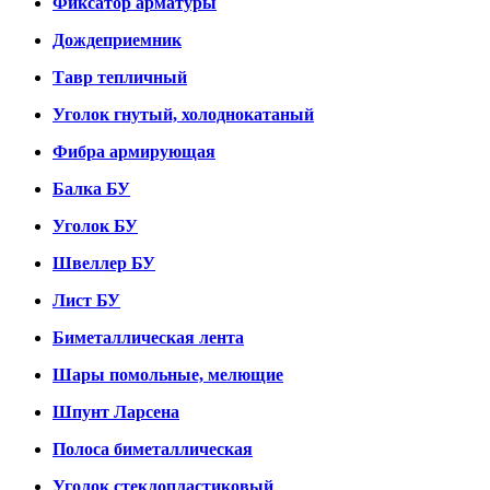
Фиксатор арматуры
Дождеприемник
Тавр тепличный
Уголок гнутый, холоднокатаный
Фибра армирующая
Балка БУ
Уголок БУ
Швеллер БУ
Лист БУ
Биметаллическая лента
Шары помольные, мелющие
Шпунт Ларсена
Полоса биметаллическая
Уголок стеклопластиковый