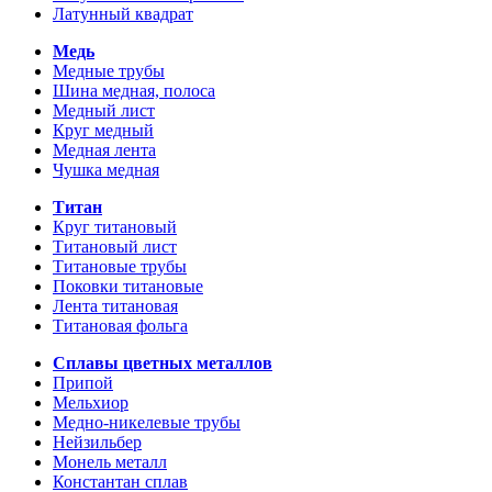
Латунный квадрат
Медь
Медные трубы
Шина медная, полоса
Медный лист
Круг медный
Медная лента
Чушка медная
Титан
Круг титановый
Титановый лист
Титановые трубы
Поковки титановые
Лента титановая
Титановая фольга
Сплавы цветных металлов
Припой
Мельхиор
Медно-никелевые трубы
Нейзильбер
Монель металл
Константан сплав