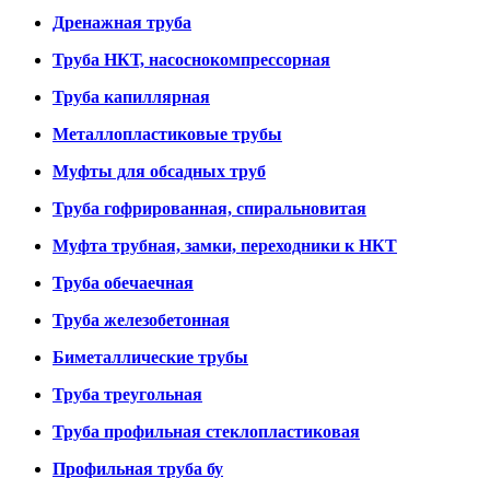
Дренажная труба
Труба НКТ, насоснокомпрессорная
Труба капиллярная
Металлопластиковые трубы
Муфты для обсадных труб
Труба гофрированная, спиральновитая
Муфта трубная, замки, переходники к НКТ
Труба обечаечная
Труба железобетонная
Биметаллические трубы
Труба треугольная
Труба профильная стеклопластиковая
Профильная труба бу