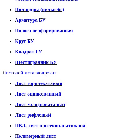
Цилиндры (цильпебс)
Арматура БУ
Полоса перфорированная
Круг БУ
Квадрат БУ
Шестигранник БУ
Листовой металлопрокат
Лист горячекатаный
Лист оцинкованный
Лист холоднокатаный
Лист рифленый
ПВЛ, лист просечно-вытяжной
Полимерный лист