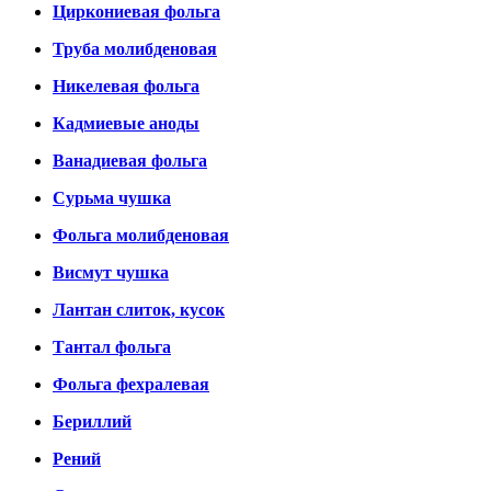
Циркониевая фольга
Труба молибденовая
Никелевая фольга
Кадмиевые аноды
Ванадиевая фольга
Сурьма чушка
Фольга молибденовая
Висмут чушка
Лантан слиток, кусок
Тантал фольга
Фольга фехралевая
Бериллий
Рений