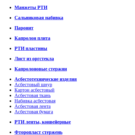
Манжеты РТИ
Сальниковая набивка
Паронит
Капролон плита
РТИ пластины
Лист из оргстекла
Капролоновые стержни
Асбестотехнические изделия
Асбестовый шнур
Картон асбестовый
Асбестовая ткань
Набивка асбестовая
Асбестовая лента
Асбестовая бумага
РТИ ленты, конвейерные
Фторопласт стержень