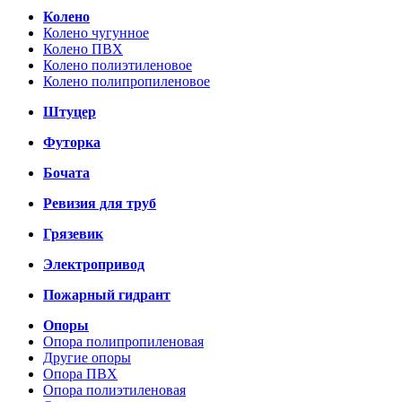
Колено
Колено чугунное
Колено ПВХ
Колено полиэтиленовое
Колено полипропиленовое
Штуцер
Футорка
Бочата
Ревизия для труб
Грязевик
Электропривод
Пожарный гидрант
Опоры
Опора полипропиленовая
Другие опоры
Опора ПВХ
Опора полиэтиленовая