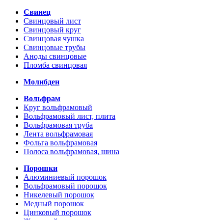
Свинец
Свинцовый лист
Свинцовый круг
Свинцовая чушка
Свинцовые трубы
Аноды свинцовые
Пломба свинцовая
Молибден
Вольфрам
Круг вольфрамовый
Вольфрамовый лист, плита
Вольфрамовая труба
Лента вольфрамовая
Фольга вольфрамовая
Полоса вольфрамовая, шина
Порошки
Алюминиевый порошок
Вольфрамовый порошок
Никелевый порошок
Медный порошок
Цинковый порошок