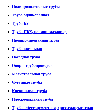
Полипропиленовые трубы
Труба оцинкованная
Труба БУ
Труба ПВХ, поливинилхлорид
Предизолированная труба
Труба котельная
Обсадная труба
Опоры трубопроводов
Магистральная труба
Чугунные трубы
Крекинговая труба
Плоскоовальная труба
Труба асбестоцементная, хризотилцементная