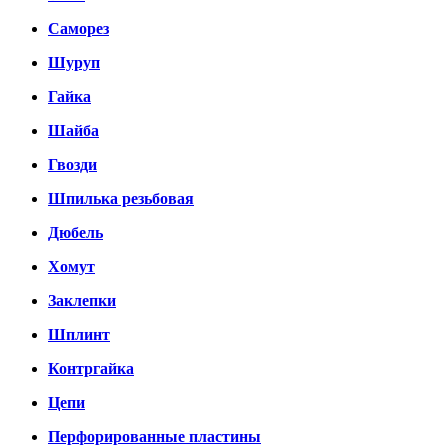
Саморез
Шуруп
Гайка
Шайба
Гвозди
Шпилька резьбовая
Дюбель
Хомут
Заклепки
Шплинт
Контргайка
Цепи
Перфорированные пластины