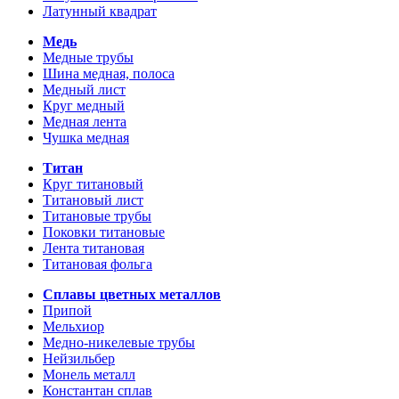
Латунный квадрат
Медь
Медные трубы
Шина медная, полоса
Медный лист
Круг медный
Медная лента
Чушка медная
Титан
Круг титановый
Титановый лист
Титановые трубы
Поковки титановые
Лента титановая
Титановая фольга
Сплавы цветных металлов
Припой
Мельхиор
Медно-никелевые трубы
Нейзильбер
Монель металл
Константан сплав