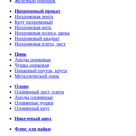
Железный порошок
Нихромовый прокат
Нихромовая лента
Круг нихромовый
Нихромовая нить
Нихромовая полоса, шина
Нихромовый квадрат
Нихромовая плита, лист
Цинк
Аноды цинковые
Чушка цинковая
Цинковый пруток, круги
Металлический цинк
Олово
Оловянный лист, плита
Аноды оловянные
Оловянные чушки
Оловянный круг
Никелевый анод
Флюс для пайки