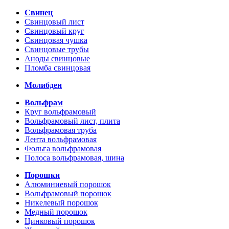
Свинец
Свинцовый лист
Свинцовый круг
Свинцовая чушка
Свинцовые трубы
Аноды свинцовые
Пломба свинцовая
Молибден
Вольфрам
Круг вольфрамовый
Вольфрамовый лист, плита
Вольфрамовая труба
Лента вольфрамовая
Фольга вольфрамовая
Полоса вольфрамовая, шина
Порошки
Алюминиевый порошок
Вольфрамовый порошок
Никелевый порошок
Медный порошок
Цинковый порошок