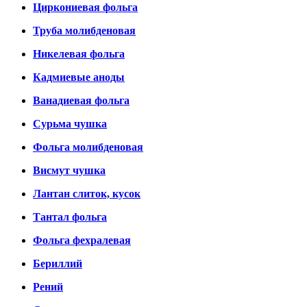
Циркониевая фольга
Труба молибденовая
Никелевая фольга
Кадмиевые аноды
Ванадиевая фольга
Сурьма чушка
Фольга молибденовая
Висмут чушка
Лантан слиток, кусок
Тантал фольга
Фольга фехралевая
Бериллий
Рений