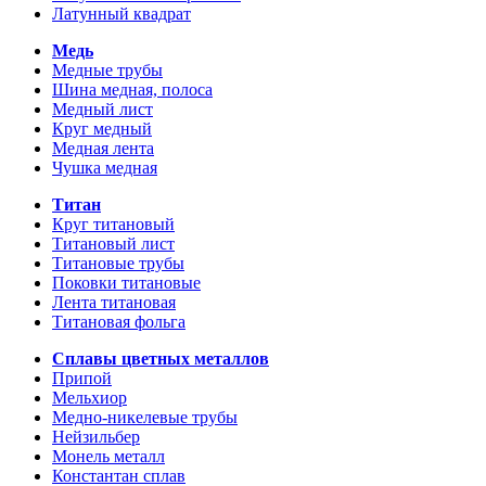
Латунный квадрат
Медь
Медные трубы
Шина медная, полоса
Медный лист
Круг медный
Медная лента
Чушка медная
Титан
Круг титановый
Титановый лист
Титановые трубы
Поковки титановые
Лента титановая
Титановая фольга
Сплавы цветных металлов
Припой
Мельхиор
Медно-никелевые трубы
Нейзильбер
Монель металл
Константан сплав