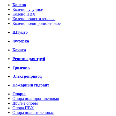
Колено
Колено чугунное
Колено ПВХ
Колено полиэтиленовое
Колено полипропиленовое
Штуцер
Футорка
Бочата
Ревизия для труб
Грязевик
Электропривод
Пожарный гидрант
Опоры
Опора полипропиленовая
Другие опоры
Опора ПВХ
Опора полиэтиленовая