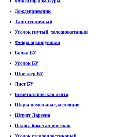
Фиксатор арматуры
Дождеприемник
Тавр тепличный
Уголок гнутый, холоднокатаный
Фибра армирующая
Балка БУ
Уголок БУ
Швеллер БУ
Лист БУ
Биметаллическая лента
Шары помольные, мелющие
Шпунт Ларсена
Полоса биметаллическая
Уголок стеклопластиковый