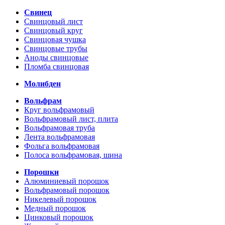
Свинец
Свинцовый лист
Свинцовый круг
Свинцовая чушка
Свинцовые трубы
Аноды свинцовые
Пломба свинцовая
Молибден
Вольфрам
Круг вольфрамовый
Вольфрамовый лист, плита
Вольфрамовая труба
Лента вольфрамовая
Фольга вольфрамовая
Полоса вольфрамовая, шина
Порошки
Алюминиевый порошок
Вольфрамовый порошок
Никелевый порошок
Медный порошок
Цинковый порошок