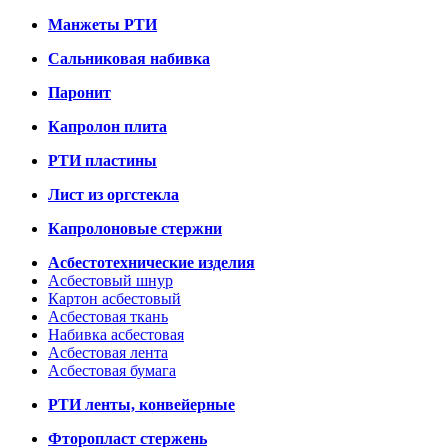
Манжеты РТИ
Сальниковая набивка
Паронит
Капролон плита
РТИ пластины
Лист из оргстекла
Капролоновые стержни
Асбестотехнические изделия
Асбестовый шнур
Картон асбестовый
Асбестовая ткань
Набивка асбестовая
Асбестовая лента
Асбестовая бумага
РТИ ленты, конвейерные
Фторопласт стержень