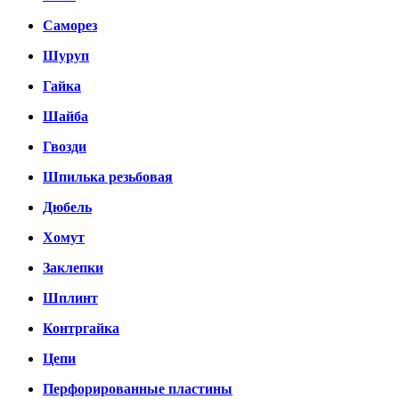
Саморез
Шуруп
Гайка
Шайба
Гвозди
Шпилька резьбовая
Дюбель
Хомут
Заклепки
Шплинт
Контргайка
Цепи
Перфорированные пластины