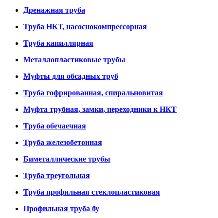
Дренажная труба
Труба НКТ, насоснокомпрессорная
Труба капиллярная
Металлопластиковые трубы
Муфты для обсадных труб
Труба гофрированная, спиральновитая
Муфта трубная, замки, переходники к НКТ
Труба обечаечная
Труба железобетонная
Биметаллические трубы
Труба треугольная
Труба профильная стеклопластиковая
Профильная труба бу