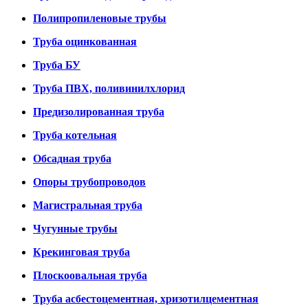
Полипропиленовые трубы
Труба оцинкованная
Труба БУ
Труба ПВХ, поливинилхлорид
Предизолированная труба
Труба котельная
Обсадная труба
Опоры трубопроводов
Магистральная труба
Чугунные трубы
Крекинговая труба
Плоскоовальная труба
Труба асбестоцементная, хризотилцементная