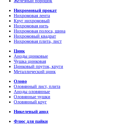
Железный порошок
Нихромовый прокат
Нихромовая лента
Круг нихромовый
Нихромовая нить
Нихромовая полоса, шина
Нихромовый квадрат
Нихромовая плита, лист
Цинк
Аноды цинковые
Чушка цинковая
Цинковый пруток, круги
Металлический цинк
Олово
Оловянный лист, плита
Аноды оловянные
Оловянные чушки
Оловянный круг
Никелевый анод
Флюс для пайки