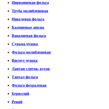
Циркониевая фольга
Труба молибденовая
Никелевая фольга
Кадмиевые аноды
Ванадиевая фольга
Сурьма чушка
Фольга молибденовая
Висмут чушка
Лантан слиток, кусок
Тантал фольга
Фольга фехралевая
Бериллий
Рений