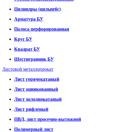
Цилиндры (цильпебс)
Арматура БУ
Полоса перфорированная
Круг БУ
Квадрат БУ
Шестигранник БУ
Листовой металлопрокат
Лист горячекатаный
Лист оцинкованный
Лист холоднокатаный
Лист рифленый
ПВЛ, лист просечно-вытяжной
Полимерный лист