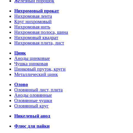
Железный порошок
Нихромовый прокат
Нихромовая лента
Круг нихромовый
Нихромовая нить
Нихромовая полоса, шина
Нихромовый квадрат
Нихромовая плита, лист
Цинк
Аноды цинковые
Чушка цинковая
Цинковый пруток, круги
Металлический цинк
Олово
Оловянный лист, плита
Аноды оловянные
Оловянные чушки
Оловянный круг
Никелевый анод
Флюс для пайки