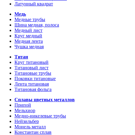
Латунный квадрат
Медь
Медные трубы
Шина медная, полоса
Медный лист
Круг медный
Медная лента
Чушка медная
Титан
Круг титановый
Титановый лист
Титановые трубы
Поковки титановые
Лента титановая
Титановая фольга
Сплавы цветных металлов
Припой
Мельхиор
Медно-никелевые трубы
Нейзильбер
Монель металл
Константан сплав