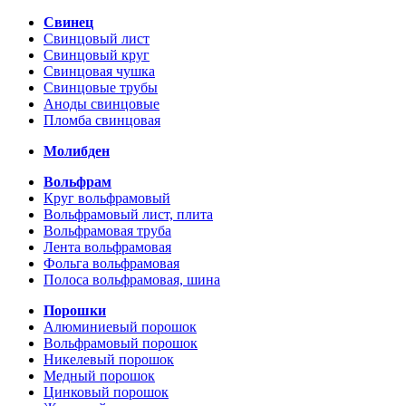
Свинец
Свинцовый лист
Свинцовый круг
Свинцовая чушка
Свинцовые трубы
Аноды свинцовые
Пломба свинцовая
Молибден
Вольфрам
Круг вольфрамовый
Вольфрамовый лист, плита
Вольфрамовая труба
Лента вольфрамовая
Фольга вольфрамовая
Полоса вольфрамовая, шина
Порошки
Алюминиевый порошок
Вольфрамовый порошок
Никелевый порошок
Медный порошок
Цинковый порошок