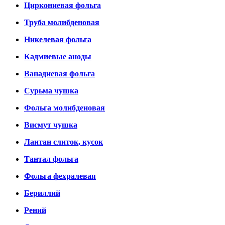
Циркониевая фольга
Труба молибденовая
Никелевая фольга
Кадмиевые аноды
Ванадиевая фольга
Сурьма чушка
Фольга молибденовая
Висмут чушка
Лантан слиток, кусок
Тантал фольга
Фольга фехралевая
Бериллий
Рений