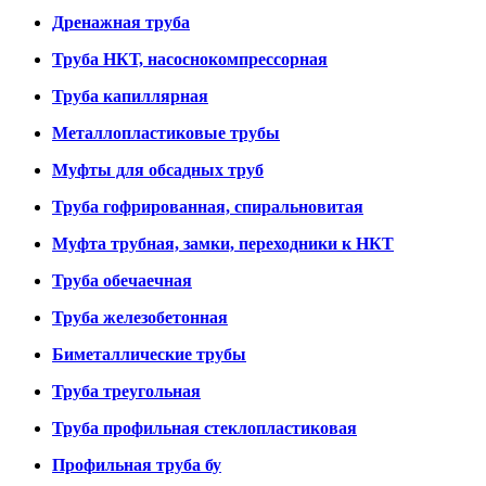
Дренажная труба
Труба НКТ, насоснокомпрессорная
Труба капиллярная
Металлопластиковые трубы
Муфты для обсадных труб
Труба гофрированная, спиральновитая
Муфта трубная, замки, переходники к НКТ
Труба обечаечная
Труба железобетонная
Биметаллические трубы
Труба треугольная
Труба профильная стеклопластиковая
Профильная труба бу