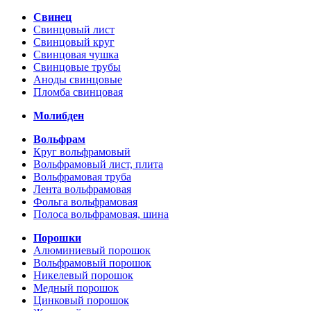
Свинец
Свинцовый лист
Свинцовый круг
Свинцовая чушка
Свинцовые трубы
Аноды свинцовые
Пломба свинцовая
Молибден
Вольфрам
Круг вольфрамовый
Вольфрамовый лист, плита
Вольфрамовая труба
Лента вольфрамовая
Фольга вольфрамовая
Полоса вольфрамовая, шина
Порошки
Алюминиевый порошок
Вольфрамовый порошок
Никелевый порошок
Медный порошок
Цинковый порошок