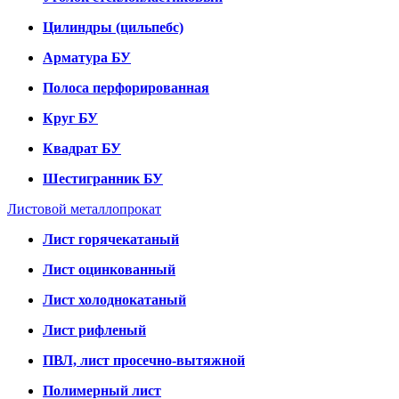
Цилиндры (цильпебс)
Арматура БУ
Полоса перфорированная
Круг БУ
Квадрат БУ
Шестигранник БУ
Листовой металлопрокат
Лист горячекатаный
Лист оцинкованный
Лист холоднокатаный
Лист рифленый
ПВЛ, лист просечно-вытяжной
Полимерный лист