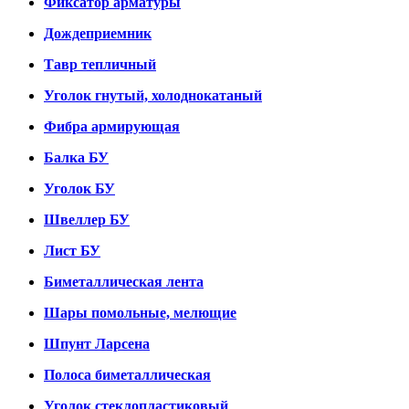
Фиксатор арматуры
Дождеприемник
Тавр тепличный
Уголок гнутый, холоднокатаный
Фибра армирующая
Балка БУ
Уголок БУ
Швеллер БУ
Лист БУ
Биметаллическая лента
Шары помольные, мелющие
Шпунт Ларсена
Полоса биметаллическая
Уголок стеклопластиковый