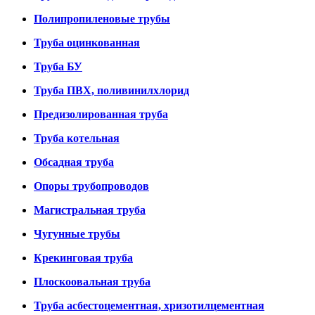
Полипропиленовые трубы
Труба оцинкованная
Труба БУ
Труба ПВХ, поливинилхлорид
Предизолированная труба
Труба котельная
Обсадная труба
Опоры трубопроводов
Магистральная труба
Чугунные трубы
Крекинговая труба
Плоскоовальная труба
Труба асбестоцементная, хризотилцементная