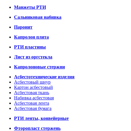
Манжеты РТИ
Сальниковая набивка
Паронит
Капролон плита
РТИ пластины
Лист из оргстекла
Капролоновые стержни
Асбестотехнические изделия
Асбестовый шнур
Картон асбестовый
Асбестовая ткань
Набивка асбестовая
Асбестовая лента
Асбестовая бумага
РТИ ленты, конвейерные
Фторопласт стержень