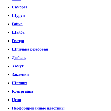
Саморез
Шуруп
Гайка
Шайба
Гвозди
Шпилька резьбовая
Дюбель
Хомут
Заклепки
Шплинт
Контргайка
Цепи
Перфорированные пластины