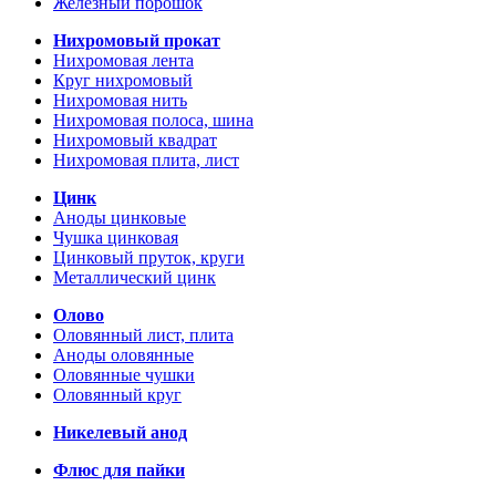
Железный порошок
Нихромовый прокат
Нихромовая лента
Круг нихромовый
Нихромовая нить
Нихромовая полоса, шина
Нихромовый квадрат
Нихромовая плита, лист
Цинк
Аноды цинковые
Чушка цинковая
Цинковый пруток, круги
Металлический цинк
Олово
Оловянный лист, плита
Аноды оловянные
Оловянные чушки
Оловянный круг
Никелевый анод
Флюс для пайки