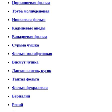
Циркониевая фольга
Труба молибденовая
Никелевая фольга
Кадмиевые аноды
Ванадиевая фольга
Сурьма чушка
Фольга молибденовая
Висмут чушка
Лантан слиток, кусок
Тантал фольга
Фольга фехралевая
Бериллий
Рений