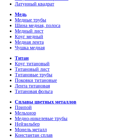
Латунный квадрат
Медь
Медные трубы
Шина медная, полоса
Медный лист
Круг медный
Медная лента
Чушка медная
Титан
Круг титановый
Титановый лист
Титановые трубы
Поковки титановые
Лента титановая
Титановая фольга
Сплавы цветных металлов
Припой
Мельхиор
Медно-никелевые трубы
Нейзильбер
Монель металл
Константан сплав