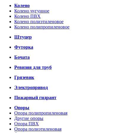
Колено
Колено чугунное
Колено ПВХ
Колено полиэтиленовое
Колено полипропиленовое
Штуцер
Футорка
Бочата
Ревизия для труб
Грязевик
Электропривод
Пожарный гидрант
Опоры
Опора полипропиленовая
Другие опоры
Опора ПВХ
Опора полиэтиленовая