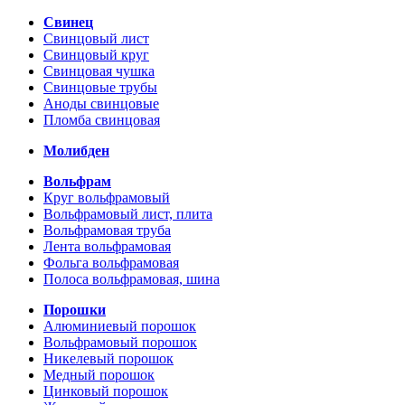
Свинец
Свинцовый лист
Свинцовый круг
Свинцовая чушка
Свинцовые трубы
Аноды свинцовые
Пломба свинцовая
Молибден
Вольфрам
Круг вольфрамовый
Вольфрамовый лист, плита
Вольфрамовая труба
Лента вольфрамовая
Фольга вольфрамовая
Полоса вольфрамовая, шина
Порошки
Алюминиевый порошок
Вольфрамовый порошок
Никелевый порошок
Медный порошок
Цинковый порошок