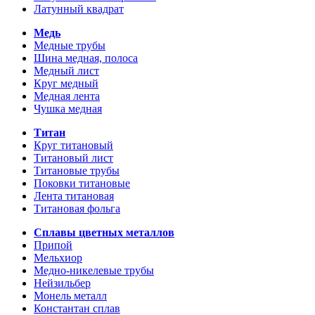
Латунный квадрат
Медь
Медные трубы
Шина медная, полоса
Медный лист
Круг медный
Медная лента
Чушка медная
Титан
Круг титановый
Титановый лист
Титановые трубы
Поковки титановые
Лента титановая
Титановая фольга
Сплавы цветных металлов
Припой
Мельхиор
Медно-никелевые трубы
Нейзильбер
Монель металл
Константан сплав