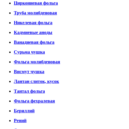
Циркониевая фольга
Труба молибденовая
Никелевая фольга
Кадмиевые аноды
Ванадиевая фольга
Сурьма чушка
Фольга молибденовая
Висмут чушка
Лантан слиток, кусок
Тантал фольга
Фольга фехралевая
Бериллий
Рений