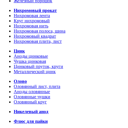
Железный порошок
Нихромовый прокат
Нихромовая лента
Круг нихромовый
Нихромовая нить
Нихромовая полоса, шина
Нихромовый квадрат
Нихромовая плита, лист
Цинк
Аноды цинковые
Чушка цинковая
Цинковый пруток, круги
Металлический цинк
Олово
Оловянный лист, плита
Аноды оловянные
Оловянные чушки
Оловянный круг
Никелевый анод
Флюс для пайки