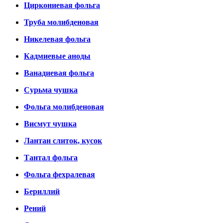
Циркониевая фольга
Труба молибденовая
Никелевая фольга
Кадмиевые аноды
Ванадиевая фольга
Сурьма чушка
Фольга молибденовая
Висмут чушка
Лантан слиток, кусок
Тантал фольга
Фольга фехралевая
Бериллий
Рений