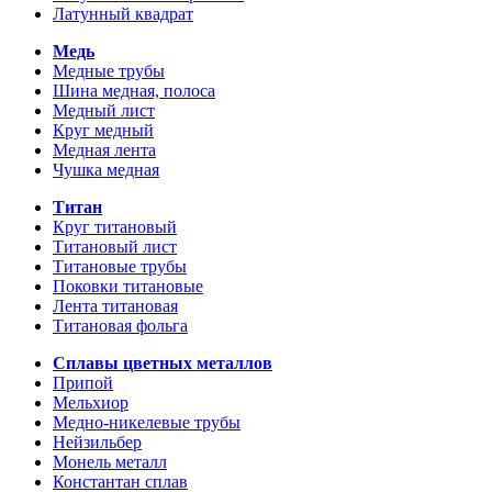
Латунный квадрат
Медь
Медные трубы
Шина медная, полоса
Медный лист
Круг медный
Медная лента
Чушка медная
Титан
Круг титановый
Титановый лист
Титановые трубы
Поковки титановые
Лента титановая
Титановая фольга
Сплавы цветных металлов
Припой
Мельхиор
Медно-никелевые трубы
Нейзильбер
Монель металл
Константан сплав