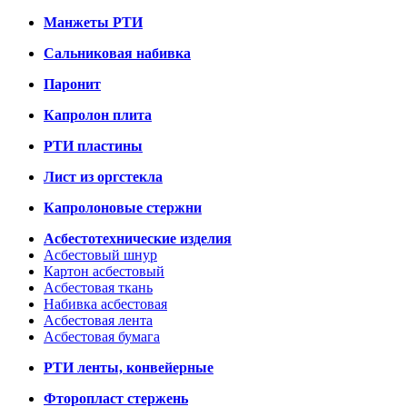
Манжеты РТИ
Сальниковая набивка
Паронит
Капролон плита
РТИ пластины
Лист из оргстекла
Капролоновые стержни
Асбестотехнические изделия
Асбестовый шнур
Картон асбестовый
Асбестовая ткань
Набивка асбестовая
Асбестовая лента
Асбестовая бумага
РТИ ленты, конвейерные
Фторопласт стержень