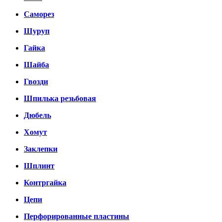
Саморез
Шуруп
Гайка
Шайба
Гвозди
Шпилька резьбовая
Дюбель
Хомут
Заклепки
Шплинт
Контргайка
Цепи
Перфорированные пластины