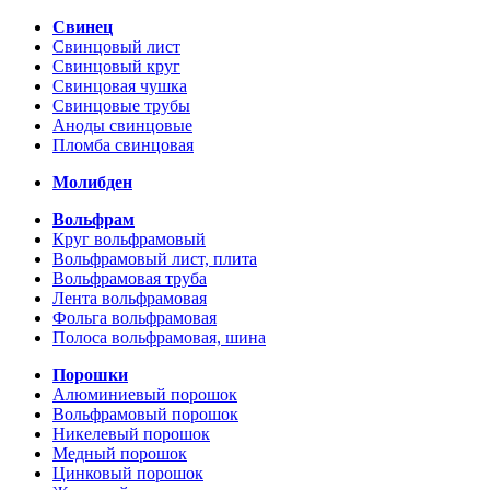
Свинец
Свинцовый лист
Свинцовый круг
Свинцовая чушка
Свинцовые трубы
Аноды свинцовые
Пломба свинцовая
Молибден
Вольфрам
Круг вольфрамовый
Вольфрамовый лист, плита
Вольфрамовая труба
Лента вольфрамовая
Фольга вольфрамовая
Полоса вольфрамовая, шина
Порошки
Алюминиевый порошок
Вольфрамовый порошок
Никелевый порошок
Медный порошок
Цинковый порошок