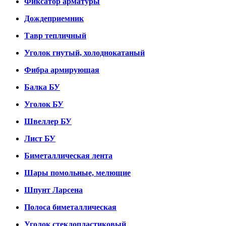
Фиксатор арматуры
Дождеприемник
Тавр тепличный
Уголок гнутый, холоднокатаный
Фибра армирующая
Балка БУ
Уголок БУ
Швеллер БУ
Лист БУ
Биметаллическая лента
Шары помольные, мелющие
Шпунт Ларсена
Полоса биметаллическая
Уголок стеклопластиковый