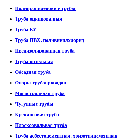
Полипропиленовые трубы
Труба оцинкованная
Труба БУ
Труба ПВХ, поливинилхлорид
Предизолированная труба
Труба котельная
Обсадная труба
Опоры трубопроводов
Магистральная труба
Чугунные трубы
Крекинговая труба
Плоскоовальная труба
Труба асбестоцементная, хризотилцементная