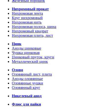
Железный порошок
Нихромовый прокат
Нихромовая лента
Круг нихромовый
Нихромовая нить
Нихромовая полоса, шина
Нихромовый квадрат
Нихромовая плита, лист
Цинк
Аноды цинковые
Чушка цинковая
Цинковый пруток, круги
Металлический цинк
Олово
Оловянный лист, плита
Аноды оловянные
Оловянные чушки
Оловянный круг
Никелевый анод
Флюс для пайки