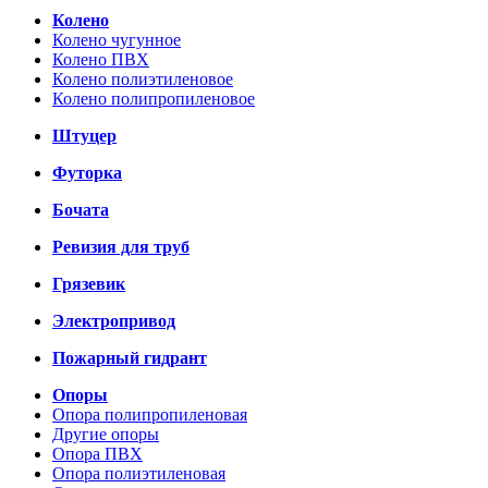
Колено
Колено чугунное
Колено ПВХ
Колено полиэтиленовое
Колено полипропиленовое
Штуцер
Футорка
Бочата
Ревизия для труб
Грязевик
Электропривод
Пожарный гидрант
Опоры
Опора полипропиленовая
Другие опоры
Опора ПВХ
Опора полиэтиленовая