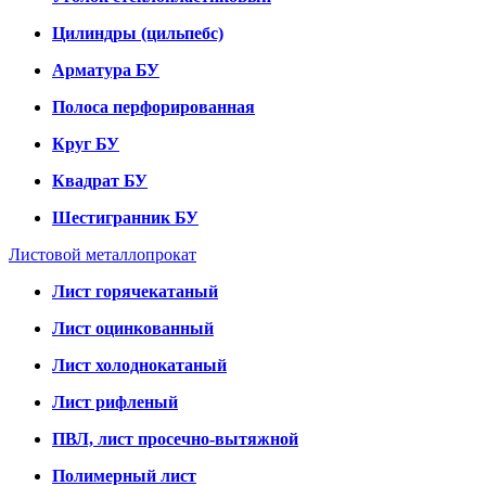
Цилиндры (цильпебс)
Арматура БУ
Полоса перфорированная
Круг БУ
Квадрат БУ
Шестигранник БУ
Листовой металлопрокат
Лист горячекатаный
Лист оцинкованный
Лист холоднокатаный
Лист рифленый
ПВЛ, лист просечно-вытяжной
Полимерный лист