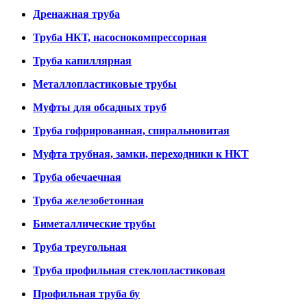
Дренажная труба
Труба НКТ, насоснокомпрессорная
Труба капиллярная
Металлопластиковые трубы
Муфты для обсадных труб
Труба гофрированная, спиральновитая
Муфта трубная, замки, переходники к НКТ
Труба обечаечная
Труба железобетонная
Биметаллические трубы
Труба треугольная
Труба профильная стеклопластиковая
Профильная труба бу