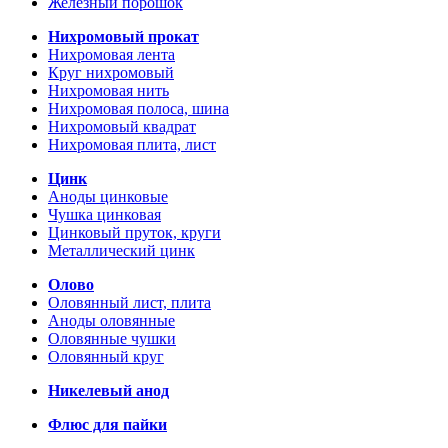
Железный порошок
Нихромовый прокат
Нихромовая лента
Круг нихромовый
Нихромовая нить
Нихромовая полоса, шина
Нихромовый квадрат
Нихромовая плита, лист
Цинк
Аноды цинковые
Чушка цинковая
Цинковый пруток, круги
Металлический цинк
Олово
Оловянный лист, плита
Аноды оловянные
Оловянные чушки
Оловянный круг
Никелевый анод
Флюс для пайки