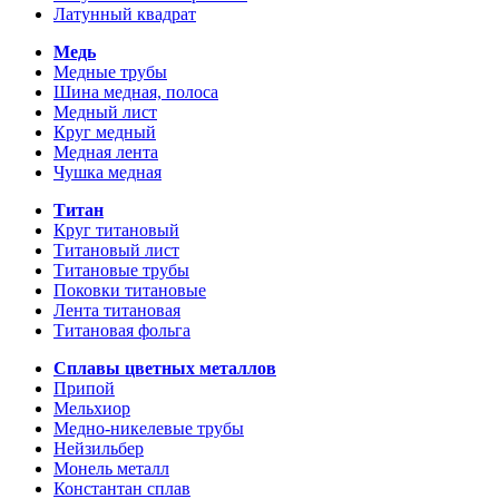
Латунный квадрат
Медь
Медные трубы
Шина медная, полоса
Медный лист
Круг медный
Медная лента
Чушка медная
Титан
Круг титановый
Титановый лист
Титановые трубы
Поковки титановые
Лента титановая
Титановая фольга
Сплавы цветных металлов
Припой
Мельхиор
Медно-никелевые трубы
Нейзильбер
Монель металл
Константан сплав