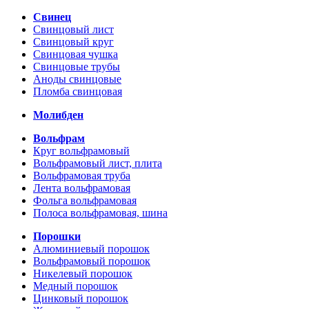
Свинец
Свинцовый лист
Свинцовый круг
Свинцовая чушка
Свинцовые трубы
Аноды свинцовые
Пломба свинцовая
Молибден
Вольфрам
Круг вольфрамовый
Вольфрамовый лист, плита
Вольфрамовая труба
Лента вольфрамовая
Фольга вольфрамовая
Полоса вольфрамовая, шина
Порошки
Алюминиевый порошок
Вольфрамовый порошок
Никелевый порошок
Медный порошок
Цинковый порошок