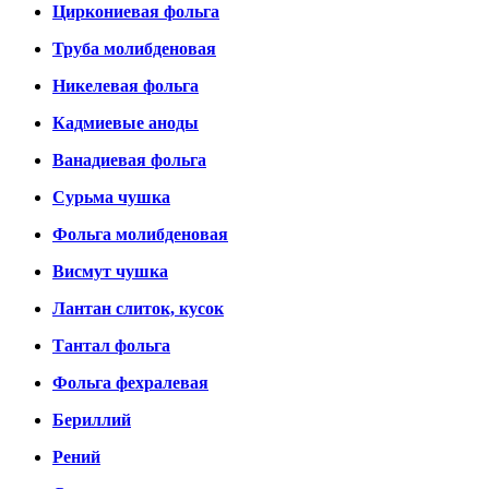
Циркониевая фольга
Труба молибденовая
Никелевая фольга
Кадмиевые аноды
Ванадиевая фольга
Сурьма чушка
Фольга молибденовая
Висмут чушка
Лантан слиток, кусок
Тантал фольга
Фольга фехралевая
Бериллий
Рений