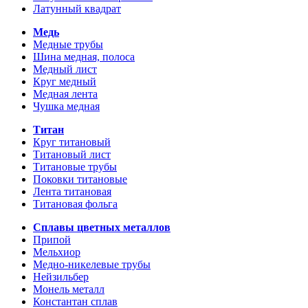
Латунный квадрат
Медь
Медные трубы
Шина медная, полоса
Медный лист
Круг медный
Медная лента
Чушка медная
Титан
Круг титановый
Титановый лист
Титановые трубы
Поковки титановые
Лента титановая
Титановая фольга
Сплавы цветных металлов
Припой
Мельхиор
Медно-никелевые трубы
Нейзильбер
Монель металл
Константан сплав