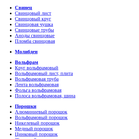
Свинец
Свинцовый лист
Свинцовый круг
Свинцовая чушка
Свинцовые трубы
Аноды свинцовые
Пломба свинцовая
Молибден
Вольфрам
Круг вольфрамовый
Вольфрамовый лист, плита
Вольфрамовая труба
Лента вольфрамовая
Фольга вольфрамовая
Полоса вольфрамовая, шина
Порошки
Алюминиевый порошок
Вольфрамовый порошок
Никелевый порошок
Медный порошок
Цинковый порошок