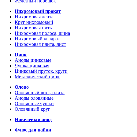
Железный порошок
Нихромовый прокат
Нихромовая лента
Круг нихромовый
Нихромовая нить
Нихромовая полоса, шина
Нихромовый квадрат
Нихромовая плита, лист
Цинк
Аноды цинковые
Чушка цинковая
Цинковый пруток, круги
Металлический цинк
Олово
Оловянный лист, плита
Аноды оловянные
Оловянные чушки
Оловянный круг
Никелевый анод
Флюс для пайки