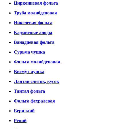
Циркониевая фольга
Труба молибденовая
Никелевая фольга
Кадмиевые аноды
Ванадиевая фольга
Сурьма чушка
Фольга молибденовая
Висмут чушка
Лантан слиток, кусок
Тантал фольга
Фольга фехралевая
Бериллий
Рений