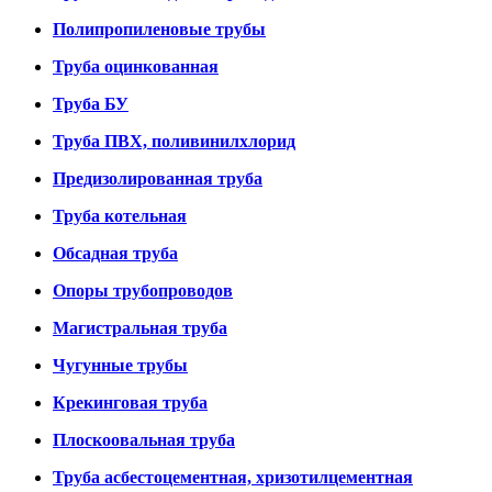
Полипропиленовые трубы
Труба оцинкованная
Труба БУ
Труба ПВХ, поливинилхлорид
Предизолированная труба
Труба котельная
Обсадная труба
Опоры трубопроводов
Магистральная труба
Чугунные трубы
Крекинговая труба
Плоскоовальная труба
Труба асбестоцементная, хризотилцементная