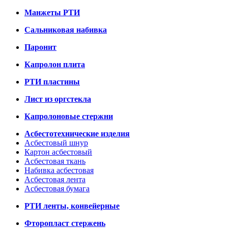
Манжеты РТИ
Сальниковая набивка
Паронит
Капролон плита
РТИ пластины
Лист из оргстекла
Капролоновые стержни
Асбестотехнические изделия
Асбестовый шнур
Картон асбестовый
Асбестовая ткань
Набивка асбестовая
Асбестовая лента
Асбестовая бумага
РТИ ленты, конвейерные
Фторопласт стержень