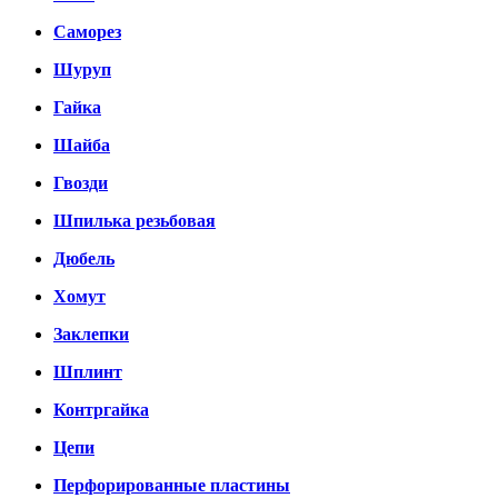
Саморез
Шуруп
Гайка
Шайба
Гвозди
Шпилька резьбовая
Дюбель
Хомут
Заклепки
Шплинт
Контргайка
Цепи
Перфорированные пластины