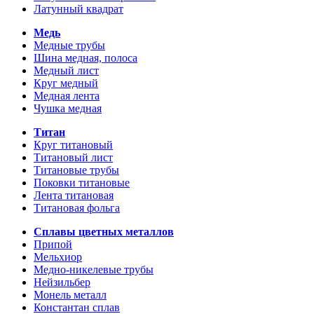
Латунный квадрат
Медь
Медные трубы
Шина медная, полоса
Медный лист
Круг медный
Медная лента
Чушка медная
Титан
Круг титановый
Титановый лист
Титановые трубы
Поковки титановые
Лента титановая
Титановая фольга
Сплавы цветных металлов
Припой
Мельхиор
Медно-никелевые трубы
Нейзильбер
Монель металл
Константан сплав