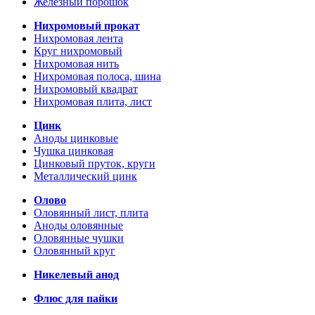
Железный порошок
Нихромовый прокат
Нихромовая лента
Круг нихромовый
Нихромовая нить
Нихромовая полоса, шина
Нихромовый квадрат
Нихромовая плита, лист
Цинк
Аноды цинковые
Чушка цинковая
Цинковый пруток, круги
Металлический цинк
Олово
Оловянный лист, плита
Аноды оловянные
Оловянные чушки
Оловянный круг
Никелевый анод
Флюс для пайки