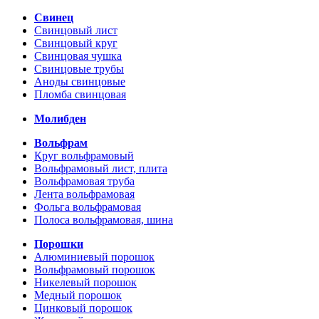
Свинец
Свинцовый лист
Свинцовый круг
Свинцовая чушка
Свинцовые трубы
Аноды свинцовые
Пломба свинцовая
Молибден
Вольфрам
Круг вольфрамовый
Вольфрамовый лист, плита
Вольфрамовая труба
Лента вольфрамовая
Фольга вольфрамовая
Полоса вольфрамовая, шина
Порошки
Алюминиевый порошок
Вольфрамовый порошок
Никелевый порошок
Медный порошок
Цинковый порошок