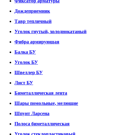
Фиксатор арматуры
Дождеприемник
Тавр тепличный
Уголок гнутый, холоднокатаный
Фибра армирующая
Балка БУ
Уголок БУ
Швеллер БУ
Лист БУ
Биметаллическая лента
Шары помольные, мелющие
Шпунт Ларсена
Полоса биметаллическая
Уголок стеклопластиковый