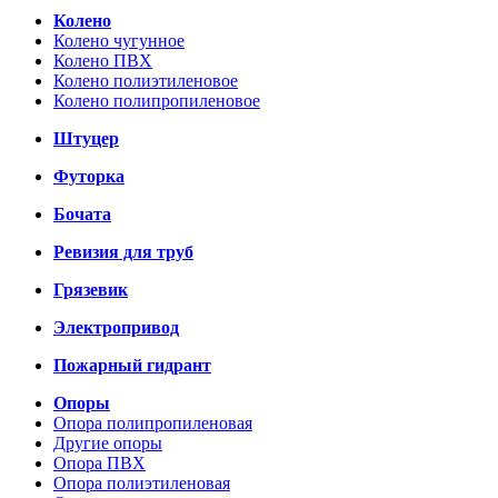
Колено
Колено чугунное
Колено ПВХ
Колено полиэтиленовое
Колено полипропиленовое
Штуцер
Футорка
Бочата
Ревизия для труб
Грязевик
Электропривод
Пожарный гидрант
Опоры
Опора полипропиленовая
Другие опоры
Опора ПВХ
Опора полиэтиленовая