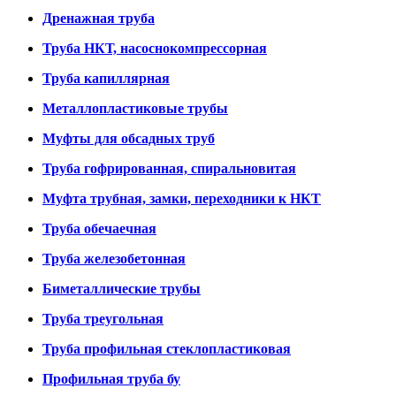
Дренажная труба
Труба НКТ, насоснокомпрессорная
Труба капиллярная
Металлопластиковые трубы
Муфты для обсадных труб
Труба гофрированная, спиральновитая
Муфта трубная, замки, переходники к НКТ
Труба обечаечная
Труба железобетонная
Биметаллические трубы
Труба треугольная
Труба профильная стеклопластиковая
Профильная труба бу