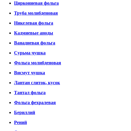
Циркониевая фольга
Труба молибденовая
Никелевая фольга
Кадмиевые аноды
Ванадиевая фольга
Сурьма чушка
Фольга молибденовая
Висмут чушка
Лантан слиток, кусок
Тантал фольга
Фольга фехралевая
Бериллий
Рений