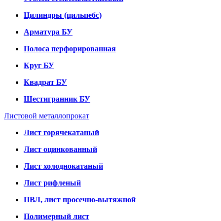
Цилиндры (цильпебс)
Арматура БУ
Полоса перфорированная
Круг БУ
Квадрат БУ
Шестигранник БУ
Листовой металлопрокат
Лист горячекатаный
Лист оцинкованный
Лист холоднокатаный
Лист рифленый
ПВЛ, лист просечно-вытяжной
Полимерный лист