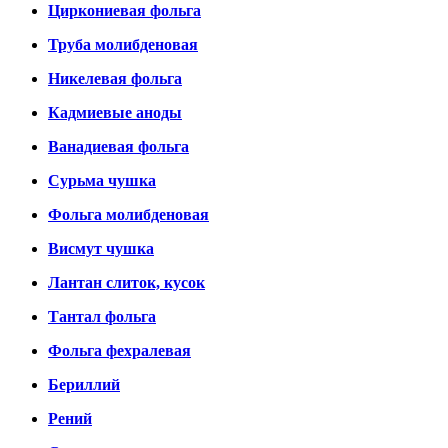
Циркониевая фольга
Труба молибденовая
Никелевая фольга
Кадмиевые аноды
Ванадиевая фольга
Сурьма чушка
Фольга молибденовая
Висмут чушка
Лантан слиток, кусок
Тантал фольга
Фольга фехралевая
Бериллий
Рений