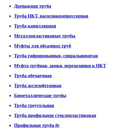
Дренажная труба
Труба НКТ, насоснокомпрессорная
Труба капиллярная
Металлопластиковые трубы
Муфты для обсадных труб
Труба гофрированная, спиральновитая
Муфта трубная, замки, переходники к НКТ
Труба обечаечная
Труба железобетонная
Биметаллические трубы
Труба треугольная
Труба профильная стеклопластиковая
Профильная труба бу