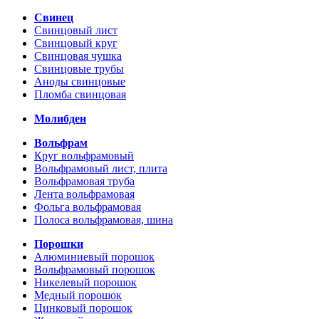
Свинец
Свинцовый лист
Свинцовый круг
Свинцовая чушка
Свинцовые трубы
Аноды свинцовые
Пломба свинцовая
Молибден
Вольфрам
Круг вольфрамовый
Вольфрамовый лист, плита
Вольфрамовая труба
Лента вольфрамовая
Фольга вольфрамовая
Полоса вольфрамовая, шина
Порошки
Алюминиевый порошок
Вольфрамовый порошок
Никелевый порошок
Медный порошок
Цинковый порошок