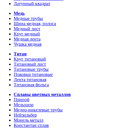
Латунный квадрат
Медь
Медные трубы
Шина медная, полоса
Медный лист
Круг медный
Медная лента
Чушка медная
Титан
Круг титановый
Титановый лист
Титановые трубы
Поковки титановые
Лента титановая
Титановая фольга
Сплавы цветных металлов
Припой
Мельхиор
Медно-никелевые трубы
Нейзильбер
Монель металл
Константан сплав