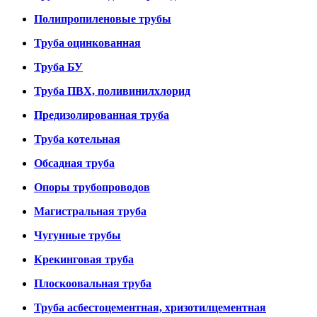
Полипропиленовые трубы
Труба оцинкованная
Труба БУ
Труба ПВХ, поливинилхлорид
Предизолированная труба
Труба котельная
Обсадная труба
Опоры трубопроводов
Магистральная труба
Чугунные трубы
Крекинговая труба
Плоскоовальная труба
Труба асбестоцементная, хризотилцементная