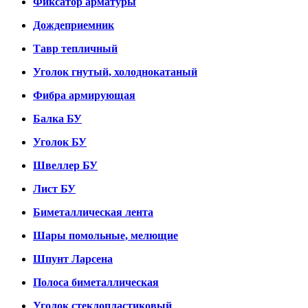
Фиксатор арматуры
Дождеприемник
Тавр тепличный
Уголок гнутый, холоднокатаный
Фибра армирующая
Балка БУ
Уголок БУ
Швеллер БУ
Лист БУ
Биметаллическая лента
Шары помольные, мелющие
Шпунт Ларсена
Полоса биметаллическая
Уголок стеклопластиковый