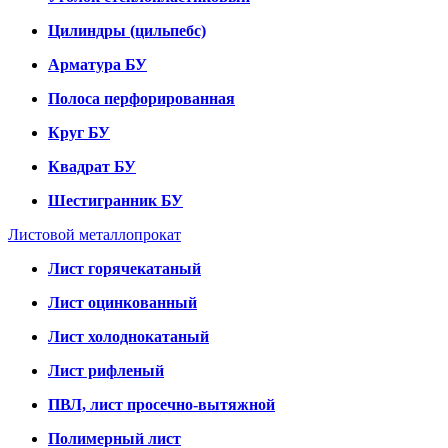
Цилиндры (цильпебс)
Арматура БУ
Полоса перфорированная
Круг БУ
Квадрат БУ
Шестигранник БУ
Листовой металлопрокат
Лист горячекатаный
Лист оцинкованный
Лист холоднокатаный
Лист рифленый
ПВЛ, лист просечно-вытяжной
Полимерный лист