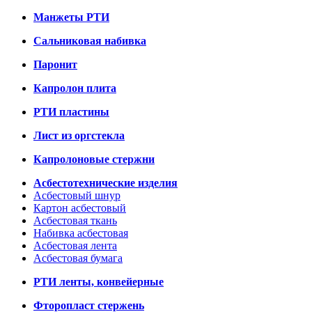
Манжеты РТИ
Сальниковая набивка
Паронит
Капролон плита
РТИ пластины
Лист из оргстекла
Капролоновые стержни
Асбестотехнические изделия
Асбестовый шнур
Картон асбестовый
Асбестовая ткань
Набивка асбестовая
Асбестовая лента
Асбестовая бумага
РТИ ленты, конвейерные
Фторопласт стержень