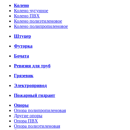
Колено
Колено чугунное
Колено ПВХ
Колено полиэтиленовое
Колено полипропиленовое
Штуцер
Футорка
Бочата
Ревизия для труб
Грязевик
Электропривод
Пожарный гидрант
Опоры
Опора полипропиленовая
Другие опоры
Опора ПВХ
Опора полиэтиленовая