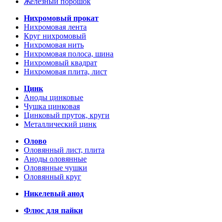
Железный порошок
Нихромовый прокат
Нихромовая лента
Круг нихромовый
Нихромовая нить
Нихромовая полоса, шина
Нихромовый квадрат
Нихромовая плита, лист
Цинк
Аноды цинковые
Чушка цинковая
Цинковый пруток, круги
Металлический цинк
Олово
Оловянный лист, плита
Аноды оловянные
Оловянные чушки
Оловянный круг
Никелевый анод
Флюс для пайки