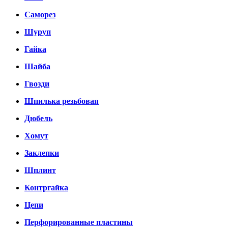
Саморез
Шуруп
Гайка
Шайба
Гвозди
Шпилька резьбовая
Дюбель
Хомут
Заклепки
Шплинт
Контргайка
Цепи
Перфорированные пластины