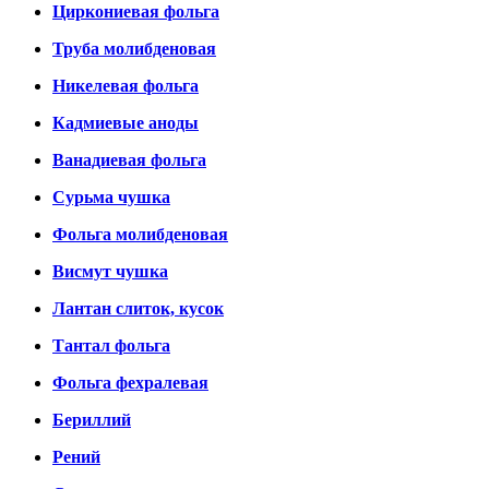
Циркониевая фольга
Труба молибденовая
Никелевая фольга
Кадмиевые аноды
Ванадиевая фольга
Сурьма чушка
Фольга молибденовая
Висмут чушка
Лантан слиток, кусок
Тантал фольга
Фольга фехралевая
Бериллий
Рений