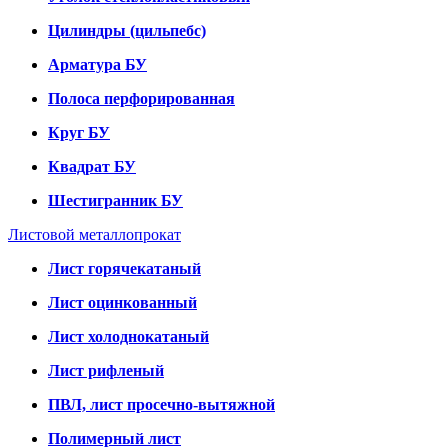
Цилиндры (цильпебс)
Арматура БУ
Полоса перфорированная
Круг БУ
Квадрат БУ
Шестигранник БУ
Листовой металлопрокат
Лист горячекатаный
Лист оцинкованный
Лист холоднокатаный
Лист рифленый
ПВЛ, лист просечно-вытяжной
Полимерный лист