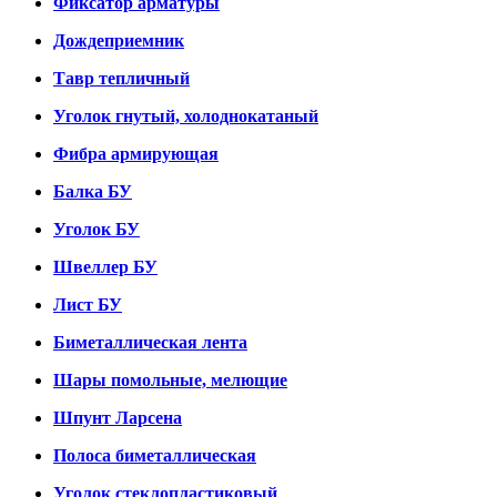
Фиксатор арматуры
Дождеприемник
Тавр тепличный
Уголок гнутый, холоднокатаный
Фибра армирующая
Балка БУ
Уголок БУ
Швеллер БУ
Лист БУ
Биметаллическая лента
Шары помольные, мелющие
Шпунт Ларсена
Полоса биметаллическая
Уголок стеклопластиковый