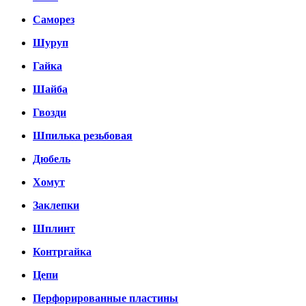
Саморез
Шуруп
Гайка
Шайба
Гвозди
Шпилька резьбовая
Дюбель
Хомут
Заклепки
Шплинт
Контргайка
Цепи
Перфорированные пластины