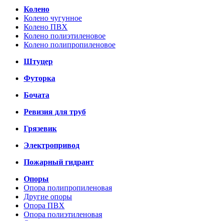
Колено
Колено чугунное
Колено ПВХ
Колено полиэтиленовое
Колено полипропиленовое
Штуцер
Футорка
Бочата
Ревизия для труб
Грязевик
Электропривод
Пожарный гидрант
Опоры
Опора полипропиленовая
Другие опоры
Опора ПВХ
Опора полиэтиленовая