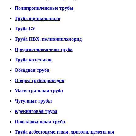
Полипропиленовые трубы
Труба оцинкованная
Труба БУ
Труба ПВХ, поливинилхлорид
Предизолированная труба
Труба котельная
Обсадная труба
Опоры трубопроводов
Магистральная труба
Чугунные трубы
Крекинговая труба
Плоскоовальная труба
Труба асбестоцементная, хризотилцементная