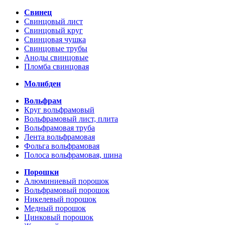
Свинец
Свинцовый лист
Свинцовый круг
Свинцовая чушка
Свинцовые трубы
Аноды свинцовые
Пломба свинцовая
Молибден
Вольфрам
Круг вольфрамовый
Вольфрамовый лист, плита
Вольфрамовая труба
Лента вольфрамовая
Фольга вольфрамовая
Полоса вольфрамовая, шина
Порошки
Алюминиевый порошок
Вольфрамовый порошок
Никелевый порошок
Медный порошок
Цинковый порошок