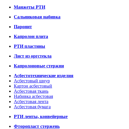
Манжеты РТИ
Сальниковая набивка
Паронит
Капролон плита
РТИ пластины
Лист из оргстекла
Капролоновые стержни
Асбестотехнические изделия
Асбестовый шнур
Картон асбестовый
Асбестовая ткань
Набивка асбестовая
Асбестовая лента
Асбестовая бумага
РТИ ленты, конвейерные
Фторопласт стержень