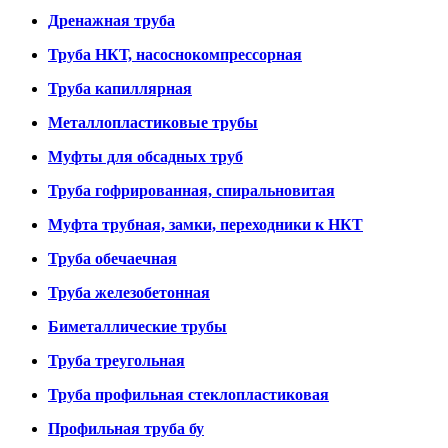
Дренажная труба
Труба НКТ, насоснокомпрессорная
Труба капиллярная
Металлопластиковые трубы
Муфты для обсадных труб
Труба гофрированная, спиральновитая
Муфта трубная, замки, переходники к НКТ
Труба обечаечная
Труба железобетонная
Биметаллические трубы
Труба треугольная
Труба профильная стеклопластиковая
Профильная труба бу