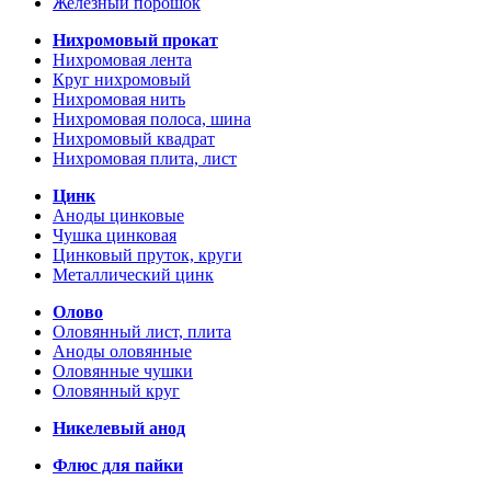
Железный порошок
Нихромовый прокат
Нихромовая лента
Круг нихромовый
Нихромовая нить
Нихромовая полоса, шина
Нихромовый квадрат
Нихромовая плита, лист
Цинк
Аноды цинковые
Чушка цинковая
Цинковый пруток, круги
Металлический цинк
Олово
Оловянный лист, плита
Аноды оловянные
Оловянные чушки
Оловянный круг
Никелевый анод
Флюс для пайки