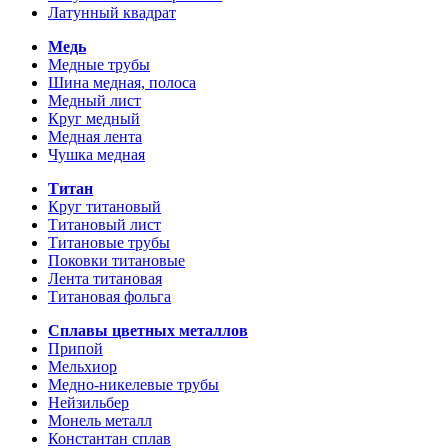
Латунный квадрат
Медь
Медные трубы
Шина медная, полоса
Медный лист
Круг медный
Медная лента
Чушка медная
Титан
Круг титановый
Титановый лист
Титановые трубы
Поковки титановые
Лента титановая
Титановая фольга
Сплавы цветных металлов
Припой
Мельхиор
Медно-никелевые трубы
Нейзильбер
Монель металл
Константан сплав