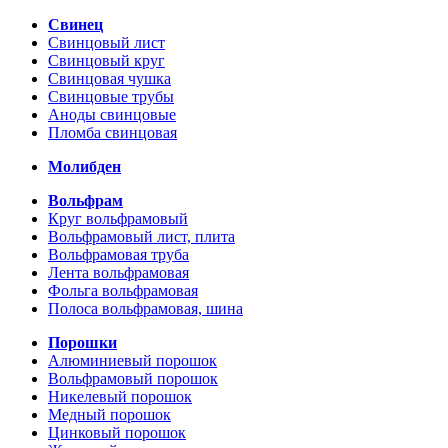
Свинец
Свинцовый лист
Свинцовый круг
Свинцовая чушка
Свинцовые трубы
Аноды свинцовые
Пломба свинцовая
Молибден
Вольфрам
Круг вольфрамовый
Вольфрамовый лист, плита
Вольфрамовая труба
Лента вольфрамовая
Фольга вольфрамовая
Полоса вольфрамовая, шина
Порошки
Алюминиевый порошок
Вольфрамовый порошок
Никелевый порошок
Медный порошок
Цинковый порошок