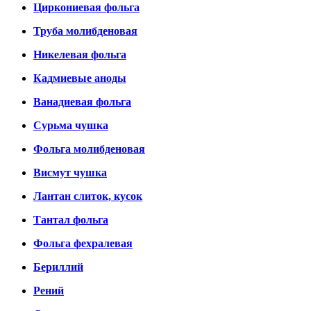
Циркониевая фольга
Труба молибденовая
Никелевая фольга
Кадмиевые аноды
Ванадиевая фольга
Сурьма чушка
Фольга молибденовая
Висмут чушка
Лантан слиток, кусок
Тантал фольга
Фольга фехралевая
Бериллий
Рений