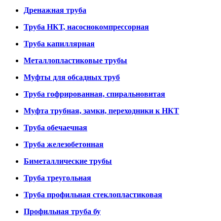
Дренажная труба
Труба НКТ, насоснокомпрессорная
Труба капиллярная
Металлопластиковые трубы
Муфты для обсадных труб
Труба гофрированная, спиральновитая
Муфта трубная, замки, переходники к НКТ
Труба обечаечная
Труба железобетонная
Биметаллические трубы
Труба треугольная
Труба профильная стеклопластиковая
Профильная труба бу