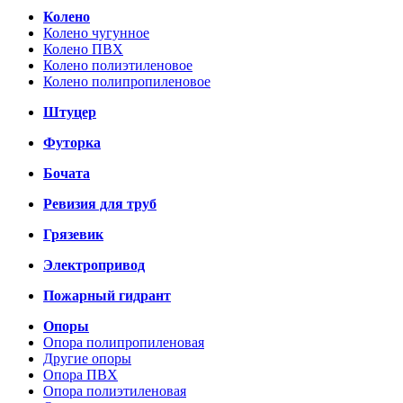
Колено
Колено чугунное
Колено ПВХ
Колено полиэтиленовое
Колено полипропиленовое
Штуцер
Футорка
Бочата
Ревизия для труб
Грязевик
Электропривод
Пожарный гидрант
Опоры
Опора полипропиленовая
Другие опоры
Опора ПВХ
Опора полиэтиленовая