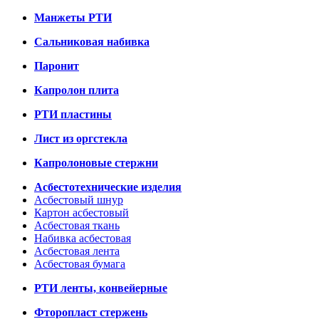
Манжеты РТИ
Сальниковая набивка
Паронит
Капролон плита
РТИ пластины
Лист из оргстекла
Капролоновые стержни
Асбестотехнические изделия
Асбестовый шнур
Картон асбестовый
Асбестовая ткань
Набивка асбестовая
Асбестовая лента
Асбестовая бумага
РТИ ленты, конвейерные
Фторопласт стержень