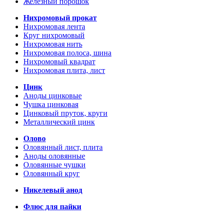
Железный порошок
Нихромовый прокат
Нихромовая лента
Круг нихромовый
Нихромовая нить
Нихромовая полоса, шина
Нихромовый квадрат
Нихромовая плита, лист
Цинк
Аноды цинковые
Чушка цинковая
Цинковый пруток, круги
Металлический цинк
Олово
Оловянный лист, плита
Аноды оловянные
Оловянные чушки
Оловянный круг
Никелевый анод
Флюс для пайки