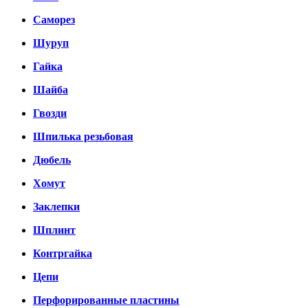
Саморез
Шуруп
Гайка
Шайба
Гвозди
Шпилька резьбовая
Дюбель
Хомут
Заклепки
Шплинт
Контргайка
Цепи
Перфорированные пластины