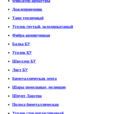
Фиксатор арматуры
Дождеприемник
Тавр тепличный
Уголок гнутый, холоднокатаный
Фибра армирующая
Балка БУ
Уголок БУ
Швеллер БУ
Лист БУ
Биметаллическая лента
Шары помольные, мелющие
Шпунт Ларсена
Полоса биметаллическая
Уголок стеклопластиковый