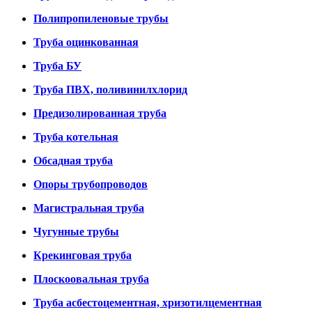
Полипропиленовые трубы
Труба оцинкованная
Труба БУ
Труба ПВХ, поливинилхлорид
Предизолированная труба
Труба котельная
Обсадная труба
Опоры трубопроводов
Магистральная труба
Чугунные трубы
Крекинговая труба
Плоскоовальная труба
Труба асбестоцементная, хризотилцементная