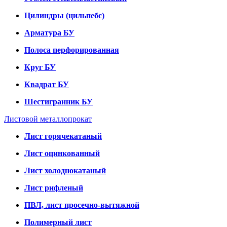
Цилиндры (цильпебс)
Арматура БУ
Полоса перфорированная
Круг БУ
Квадрат БУ
Шестигранник БУ
Листовой металлопрокат
Лист горячекатаный
Лист оцинкованный
Лист холоднокатаный
Лист рифленый
ПВЛ, лист просечно-вытяжной
Полимерный лист