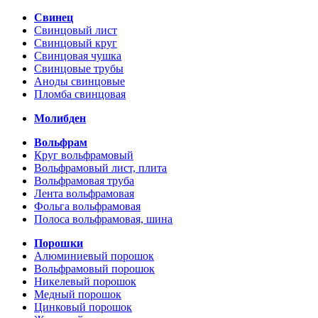
Свинец
Свинцовый лист
Свинцовый круг
Свинцовая чушка
Свинцовые трубы
Аноды свинцовые
Пломба свинцовая
Молибден
Вольфрам
Круг вольфрамовый
Вольфрамовый лист, плита
Вольфрамовая труба
Лента вольфрамовая
Фольга вольфрамовая
Полоса вольфрамовая, шина
Порошки
Алюминиевый порошок
Вольфрамовый порошок
Никелевый порошок
Медный порошок
Цинковый порошок