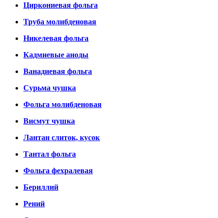
Циркониевая фольга
Труба молибденовая
Никелевая фольга
Кадмиевые аноды
Ванадиевая фольга
Сурьма чушка
Фольга молибденовая
Висмут чушка
Лантан слиток, кусок
Тантал фольга
Фольга фехралевая
Бериллий
Рений