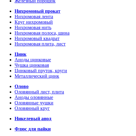
Железный порошок
Нихромовый прокат
Нихромовая лента
Круг нихромовый
Нихромовая нить
Нихромовая полоса, шина
Нихромовый квадрат
Нихромовая плита, лист
Цинк
Аноды цинковые
Чушка цинковая
Цинковый пруток, круги
Металлический цинк
Олово
Оловянный лист, плита
Аноды оловянные
Оловянные чушки
Оловянный круг
Никелевый анод
Флюс для пайки