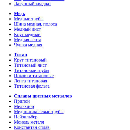
Латунный квадрат
Медь
Медные трубы
Шина медная, полоса
Медный лист
Круг медный
Медная лента
Чушка медная
Титан
Круг титановый
Титановый лист
Титановые трубы
Поковки титановые
Лента титановая
Титановая фольга
Сплавы цветных металлов
Припой
Мельхиор
Медно-никелевые трубы
Нейзильбер
Монель металл
Константан сплав