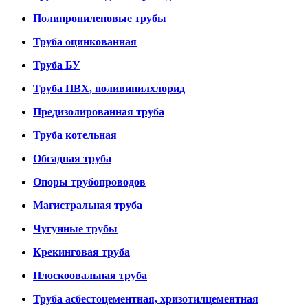
Полипропиленовые трубы
Труба оцинкованная
Труба БУ
Труба ПВХ, поливинилхлорид
Предизолированная труба
Труба котельная
Обсадная труба
Опоры трубопроводов
Магистральная труба
Чугунные трубы
Крекинговая труба
Плоскоовальная труба
Труба асбестоцементная, хризотилцементная