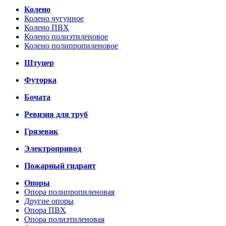
Колено
Колено чугунное
Колено ПВХ
Колено полиэтиленовое
Колено полипропиленовое
Штуцер
Футорка
Бочата
Ревизия для труб
Грязевик
Электропривод
Пожарный гидрант
Опоры
Опора полипропиленовая
Другие опоры
Опора ПВХ
Опора полиэтиленовая