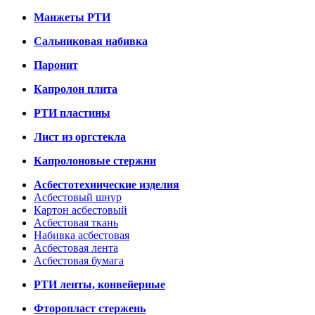
Манжеты РТИ
Сальниковая набивка
Паронит
Капролон плита
РТИ пластины
Лист из оргстекла
Капролоновые стержни
Асбестотехнические изделия
Асбестовый шнур
Картон асбестовый
Асбестовая ткань
Набивка асбестовая
Асбестовая лента
Асбестовая бумага
РТИ ленты, конвейерные
Фторопласт стержень