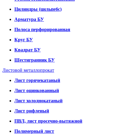
Цилиндры (цильпебс)
Арматура БУ
Полоса перфорированная
Круг БУ
Квадрат БУ
Шестигранник БУ
Листовой металлопрокат
Лист горячекатаный
Лист оцинкованный
Лист холоднокатаный
Лист рифленый
ПВЛ, лист просечно-вытяжной
Полимерный лист