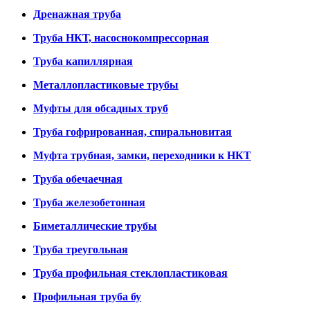
Дренажная труба
Труба НКТ, насоснокомпрессорная
Труба капиллярная
Металлопластиковые трубы
Муфты для обсадных труб
Труба гофрированная, спиральновитая
Муфта трубная, замки, переходники к НКТ
Труба обечаечная
Труба железобетонная
Биметаллические трубы
Труба треугольная
Труба профильная стеклопластиковая
Профильная труба бу