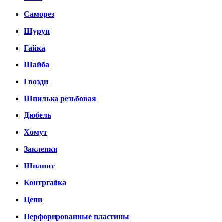
Саморез
Шуруп
Гайка
Шайба
Гвозди
Шпилька резьбовая
Дюбель
Хомут
Заклепки
Шплинт
Контргайка
Цепи
Перфорированные пластины