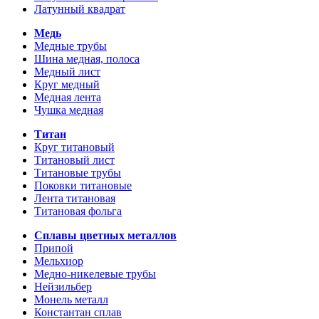
Латунный квадрат
Медь
Медные трубы
Шина медная, полоса
Медный лист
Круг медный
Медная лента
Чушка медная
Титан
Круг титановый
Титановый лист
Титановые трубы
Поковки титановые
Лента титановая
Титановая фольга
Сплавы цветных металлов
Припой
Мельхиор
Медно-никелевые трубы
Нейзильбер
Монель металл
Константан сплав