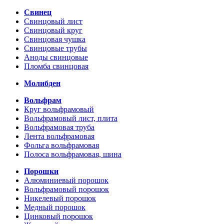
Свинец
Свинцовый лист
Свинцовый круг
Свинцовая чушка
Свинцовые трубы
Аноды свинцовые
Пломба свинцовая
Молибден
Вольфрам
Круг вольфрамовый
Вольфрамовый лист, плита
Вольфрамовая труба
Лента вольфрамовая
Фольга вольфрамовая
Полоса вольфрамовая, шина
Порошки
Алюминиевый порошок
Вольфрамовый порошок
Никелевый порошок
Медный порошок
Цинковый порошок