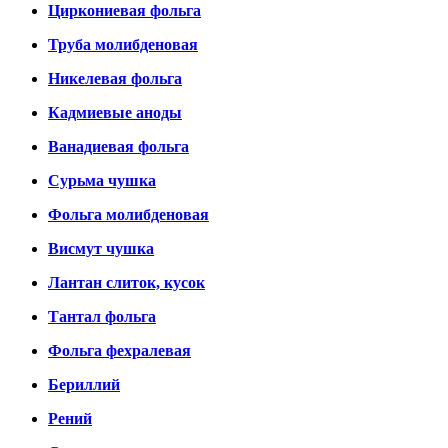
Циркониевая фольга
Труба молибденовая
Никелевая фольга
Кадмиевые аноды
Ванадиевая фольга
Сурьма чушка
Фольга молибденовая
Висмут чушка
Лантан слиток, кусок
Тантал фольга
Фольга фехралевая
Бериллий
Рений