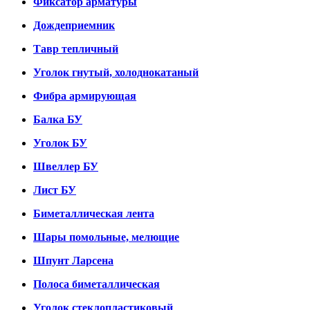
Фиксатор арматуры
Дождеприемник
Тавр тепличный
Уголок гнутый, холоднокатаный
Фибра армирующая
Балка БУ
Уголок БУ
Швеллер БУ
Лист БУ
Биметаллическая лента
Шары помольные, мелющие
Шпунт Ларсена
Полоса биметаллическая
Уголок стеклопластиковый