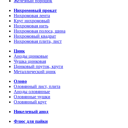
Железный порошок
Нихромовый прокат
Нихромовая лента
Круг нихромовый
Нихромовая нить
Нихромовая полоса, шина
Нихромовый квадрат
Нихромовая плита, лист
Цинк
Аноды цинковые
Чушка цинковая
Цинковый пруток, круги
Металлический цинк
Олово
Оловянный лист, плита
Аноды оловянные
Оловянные чушки
Оловянный круг
Никелевый анод
Флюс для пайки