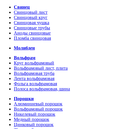
Свинец
Свинцовый лист
Свинцовый круг
Свинцовая чушка
Свинцовые трубы
Аноды свинцовые
Пломба свинцовая
Молибден
Вольфрам
Круг вольфрамовый
Вольфрамовый лист, плита
Вольфрамовая труба
Лента вольфрамовая
Фольга вольфрамовая
Полоса вольфрамовая, шина
Порошки
Алюминиевый порошок
Вольфрамовый порошок
Никелевый порошок
Медный порошок
Цинковый порошок