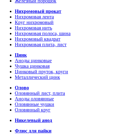
Железный порошок
Нихромовый прокат
Нихромовая лента
Круг нихромовый
Нихромовая нить
Нихромовая полоса, шина
Нихромовый квадрат
Нихромовая плита, лист
Цинк
Аноды цинковые
Чушка цинковая
Цинковый пруток, круги
Металлический цинк
Олово
Оловянный лист, плита
Аноды оловянные
Оловянные чушки
Оловянный круг
Никелевый анод
Флюс для пайки