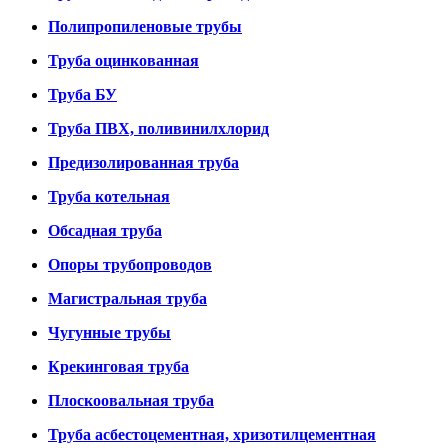
Полипропиленовые трубы
Труба оцинкованная
Труба БУ
Труба ПВХ, поливинилхлорид
Предизолированная труба
Труба котельная
Обсадная труба
Опоры трубопроводов
Магистральная труба
Чугунные трубы
Крекинговая труба
Плоскоовальная труба
Труба асбестоцементная, хризотилцементная