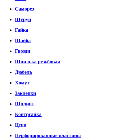
Саморез
Шуруп
Гайка
Шайба
Гвозди
Шпилька резьбовая
Дюбель
Хомут
Заклепки
Шплинт
Контргайка
Цепи
Перфорированные пластины