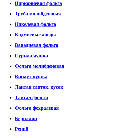
Циркониевая фольга
Труба молибденовая
Никелевая фольга
Кадмиевые аноды
Ванадиевая фольга
Сурьма чушка
Фольга молибденовая
Висмут чушка
Лантан слиток, кусок
Тантал фольга
Фольга фехралевая
Бериллий
Рений