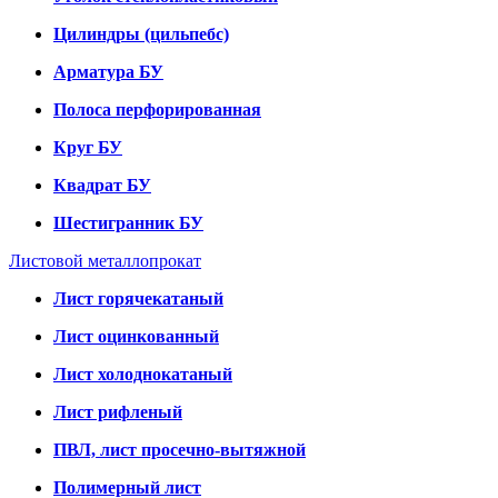
Цилиндры (цильпебс)
Арматура БУ
Полоса перфорированная
Круг БУ
Квадрат БУ
Шестигранник БУ
Листовой металлопрокат
Лист горячекатаный
Лист оцинкованный
Лист холоднокатаный
Лист рифленый
ПВЛ, лист просечно-вытяжной
Полимерный лист