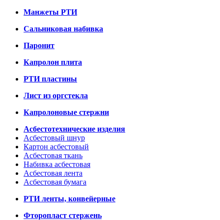
Манжеты РТИ
Сальниковая набивка
Паронит
Капролон плита
РТИ пластины
Лист из оргстекла
Капролоновые стержни
Асбестотехнические изделия
Асбестовый шнур
Картон асбестовый
Асбестовая ткань
Набивка асбестовая
Асбестовая лента
Асбестовая бумага
РТИ ленты, конвейерные
Фторопласт стержень