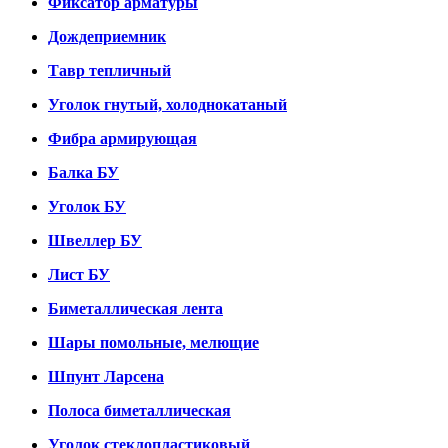
Фиксатор арматуры
Дождеприемник
Тавр тепличный
Уголок гнутый, холоднокатаный
Фибра армирующая
Балка БУ
Уголок БУ
Швеллер БУ
Лист БУ
Биметаллическая лента
Шары помольные, мелющие
Шпунт Ларсена
Полоса биметаллическая
Уголок стеклопластиковый