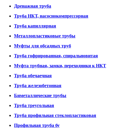
Дренажная труба
Труба НКТ, насоснокомпрессорная
Труба капиллярная
Металлопластиковые трубы
Муфты для обсадных труб
Труба гофрированная, спиральновитая
Муфта трубная, замки, переходники к НКТ
Труба обечаечная
Труба железобетонная
Биметаллические трубы
Труба треугольная
Труба профильная стеклопластиковая
Профильная труба бу