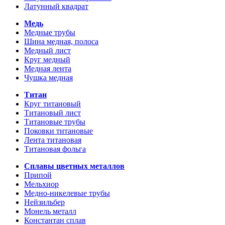
Латунный квадрат
Медь
Медные трубы
Шина медная, полоса
Медный лист
Круг медный
Медная лента
Чушка медная
Титан
Круг титановый
Титановый лист
Титановые трубы
Поковки титановые
Лента титановая
Титановая фольга
Сплавы цветных металлов
Припой
Мельхиор
Медно-никелевые трубы
Нейзильбер
Монель металл
Константан сплав