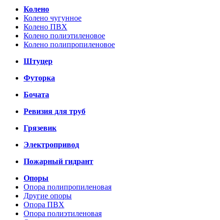
Колено
Колено чугунное
Колено ПВХ
Колено полиэтиленовое
Колено полипропиленовое
Штуцер
Футорка
Бочата
Ревизия для труб
Грязевик
Электропривод
Пожарный гидрант
Опоры
Опора полипропиленовая
Другие опоры
Опора ПВХ
Опора полиэтиленовая