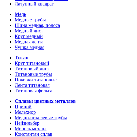
Латунный квадрат
Медь
Медные трубы
Шина медная, полоса
Медный лист
Круг медный
Медная лента
Чушка медная
Титан
Круг титановый
Титановый лист
Титановые трубы
Поковки титановые
Лента титановая
Титановая фольга
Сплавы цветных металлов
Припой
Мельхиор
Медно-никелевые трубы
Нейзильбер
Монель металл
Константан сплав