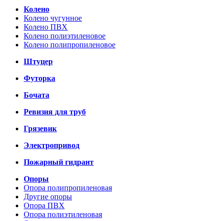
Колено
Колено чугунное
Колено ПВХ
Колено полиэтиленовое
Колено полипропиленовое
Штуцер
Футорка
Бочата
Ревизия для труб
Грязевик
Электропривод
Пожарный гидрант
Опоры
Опора полипропиленовая
Другие опоры
Опора ПВХ
Опора полиэтиленовая