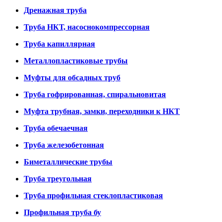
Дренажная труба
Труба НКТ, насоснокомпрессорная
Труба капиллярная
Металлопластиковые трубы
Муфты для обсадных труб
Труба гофрированная, спиральновитая
Муфта трубная, замки, переходники к НКТ
Труба обечаечная
Труба железобетонная
Биметаллические трубы
Труба треугольная
Труба профильная стеклопластиковая
Профильная труба бу