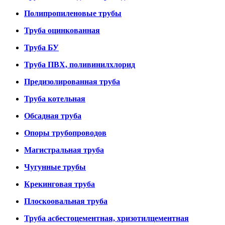
Полипропиленовые трубы
Труба оцинкованная
Труба БУ
Труба ПВХ, поливинилхлорид
Предизолированная труба
Труба котельная
Обсадная труба
Опоры трубопроводов
Магистральная труба
Чугунные трубы
Крекинговая труба
Плоскоовальная труба
Труба асбестоцементная, хризотилцементная