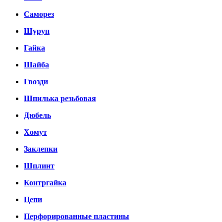
Саморез
Шуруп
Гайка
Шайба
Гвозди
Шпилька резьбовая
Дюбель
Хомут
Заклепки
Шплинт
Контргайка
Цепи
Перфорированные пластины