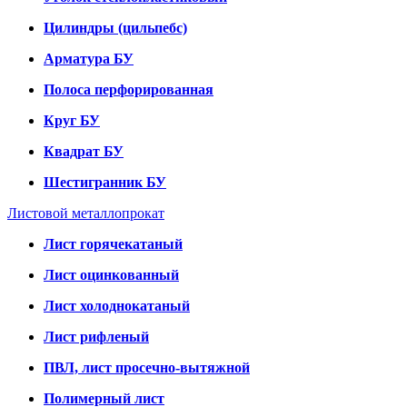
Цилиндры (цильпебс)
Арматура БУ
Полоса перфорированная
Круг БУ
Квадрат БУ
Шестигранник БУ
Листовой металлопрокат
Лист горячекатаный
Лист оцинкованный
Лист холоднокатаный
Лист рифленый
ПВЛ, лист просечно-вытяжной
Полимерный лист