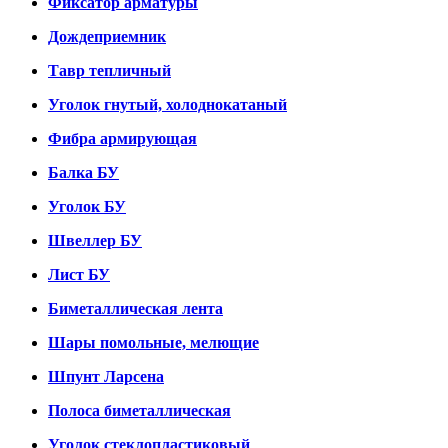
Фиксатор арматуры
Дождеприемник
Тавр тепличный
Уголок гнутый, холоднокатаный
Фибра армирующая
Балка БУ
Уголок БУ
Швеллер БУ
Лист БУ
Биметаллическая лента
Шары помольные, мелющие
Шпунт Ларсена
Полоса биметаллическая
Уголок стеклопластиковый