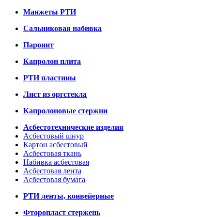
Манжеты РТИ
Сальниковая набивка
Паронит
Капролон плита
РТИ пластины
Лист из оргстекла
Капролоновые стержни
Асбестотехнические изделия
Асбестовый шнур
Картон асбестовый
Асбестовая ткань
Набивка асбестовая
Асбестовая лента
Асбестовая бумага
РТИ ленты, конвейерные
Фторопласт стержень