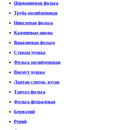
Циркониевая фольга
Труба молибденовая
Никелевая фольга
Кадмиевые аноды
Ванадиевая фольга
Сурьма чушка
Фольга молибденовая
Висмут чушка
Лантан слиток, кусок
Тантал фольга
Фольга фехралевая
Бериллий
Рений