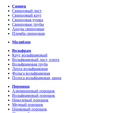
Свинец
Свинцовый лист
Свинцовый круг
Свинцовая чушка
Свинцовые трубы
Аноды свинцовые
Пломба свинцовая
Молибден
Вольфрам
Круг вольфрамовый
Вольфрамовый лист, плита
Вольфрамовая труба
Лента вольфрамовая
Фольга вольфрамовая
Полоса вольфрамовая, шина
Порошки
Алюминиевый порошок
Вольфрамовый порошок
Никелевый порошок
Медный порошок
Цинковый порошок