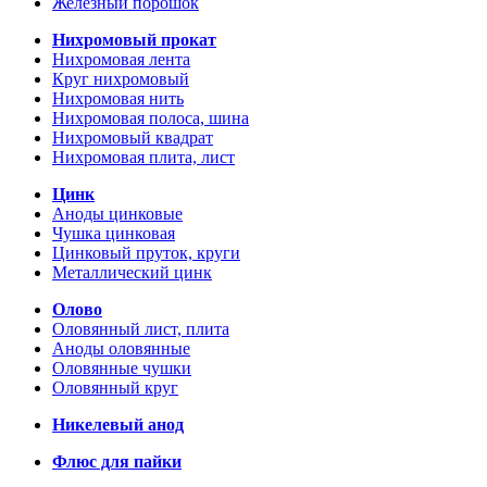
Железный порошок
Нихромовый прокат
Нихромовая лента
Круг нихромовый
Нихромовая нить
Нихромовая полоса, шина
Нихромовый квадрат
Нихромовая плита, лист
Цинк
Аноды цинковые
Чушка цинковая
Цинковый пруток, круги
Металлический цинк
Олово
Оловянный лист, плита
Аноды оловянные
Оловянные чушки
Оловянный круг
Никелевый анод
Флюс для пайки