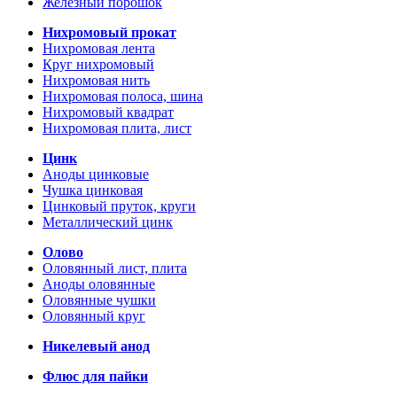
Железный порошок
Нихромовый прокат
Нихромовая лента
Круг нихромовый
Нихромовая нить
Нихромовая полоса, шина
Нихромовый квадрат
Нихромовая плита, лист
Цинк
Аноды цинковые
Чушка цинковая
Цинковый пруток, круги
Металлический цинк
Олово
Оловянный лист, плита
Аноды оловянные
Оловянные чушки
Оловянный круг
Никелевый анод
Флюс для пайки