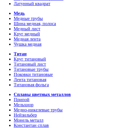
Латунный квадрат
Медь
Медные трубы
Шина медная, полоса
Медный лист
Круг медный
Медная лента
Чушка медная
Титан
Круг титановый
Титановый лист
Титановые трубы
Поковки титановые
Лента титановая
Титановая фольга
Сплавы цветных металлов
Припой
Мельхиор
Медно-никелевые трубы
Нейзильбер
Монель металл
Константан сплав