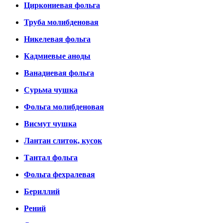
Циркониевая фольга
Труба молибденовая
Никелевая фольга
Кадмиевые аноды
Ванадиевая фольга
Сурьма чушка
Фольга молибденовая
Висмут чушка
Лантан слиток, кусок
Тантал фольга
Фольга фехралевая
Бериллий
Рений