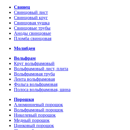
Свинец
Свинцовый лист
Свинцовый круг
Свинцовая чушка
Свинцовые трубы
Аноды свинцовые
Пломба свинцовая
Молибден
Вольфрам
Круг вольфрамовый
Вольфрамовый лист, плита
Вольфрамовая труба
Лента вольфрамовая
Фольга вольфрамовая
Полоса вольфрамовая, шина
Порошки
Алюминиевый порошок
Вольфрамовый порошок
Никелевый порошок
Медный порошок
Цинковый порошок