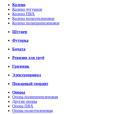
Колено
Колено чугунное
Колено ПВХ
Колено полиэтиленовое
Колено полипропиленовое
Штуцер
Футорка
Бочата
Ревизия для труб
Грязевик
Электропривод
Пожарный гидрант
Опоры
Опора полипропиленовая
Другие опоры
Опора ПВХ
Опора полиэтиленовая