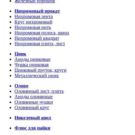
Железный порошок
Нихромовый прокат
Нихромовая лента
Круг нихромовый
Нихромовая нить
Нихромовая полоса, шина
Нихромовый квадрат
Нихромовая плита, лист
Цинк
Аноды цинковые
Чушка цинковая
Цинковый пруток, круги
Металлический цинк
Олово
Оловянный лист, плита
Аноды оловянные
Оловянные чушки
Оловянный круг
Никелевый анод
Флюс для пайки