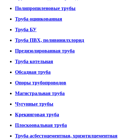
Полипропиленовые трубы
Труба оцинкованная
Труба БУ
Труба ПВХ, поливинилхлорид
Предизолированная труба
Труба котельная
Обсадная труба
Опоры трубопроводов
Магистральная труба
Чугунные трубы
Крекинговая труба
Плоскоовальная труба
Труба асбестоцементная, хризотилцементная