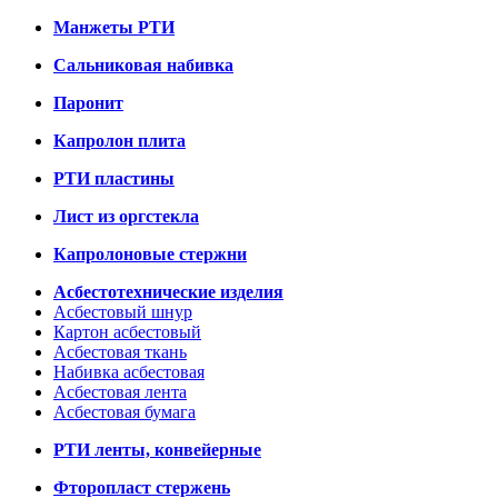
Манжеты РТИ
Сальниковая набивка
Паронит
Капролон плита
РТИ пластины
Лист из оргстекла
Капролоновые стержни
Асбестотехнические изделия
Асбестовый шнур
Картон асбестовый
Асбестовая ткань
Набивка асбестовая
Асбестовая лента
Асбестовая бумага
РТИ ленты, конвейерные
Фторопласт стержень