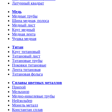
Латунный квадрат
Медь
Медные трубы
Шина медная, полоса
Медный лист
Круг медный
Медная лента
Чушка медная
Титан
Круг титановый
Титановый лист
Титановые трубы
Поковки титановые
Лента титановая
Титановая фольга
Сплавы цветных металлов
Припой
Мельхиор
Медно-никелевые трубы
Нейзильбер
Монель металл
Константан сплав