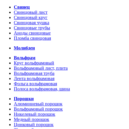
Свинец
Свинцовый лист
Свинцовый круг
Свинцовая чушка
Свинцовые трубы
Аноды свинцовые
Пломба свинцовая
Молибден
Вольфрам
Круг вольфрамовый
Вольфрамовый лист, плита
Вольфрамовая труба
Лента вольфрамовая
Фольга вольфрамовая
Полоса вольфрамовая, шина
Порошки
Алюминиевый порошок
Вольфрамовый порошок
Никелевый порошок
Медный порошок
Цинковый порошок