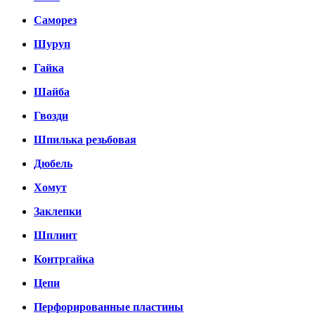
Саморез
Шуруп
Гайка
Шайба
Гвозди
Шпилька резьбовая
Дюбель
Хомут
Заклепки
Шплинт
Контргайка
Цепи
Перфорированные пластины