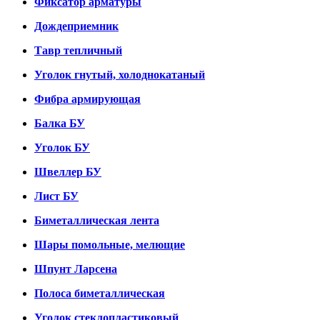
Фиксатор арматуры
Дождеприемник
Тавр тепличный
Уголок гнутый, холоднокатаный
Фибра армирующая
Балка БУ
Уголок БУ
Швеллер БУ
Лист БУ
Биметаллическая лента
Шары помольные, мелющие
Шпунт Ларсена
Полоса биметаллическая
Уголок стеклопластиковый