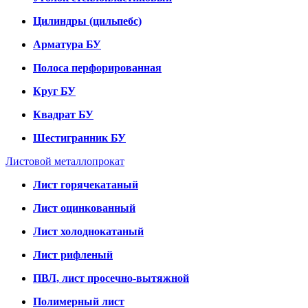
Цилиндры (цильпебс)
Арматура БУ
Полоса перфорированная
Круг БУ
Квадрат БУ
Шестигранник БУ
Листовой металлопрокат
Лист горячекатаный
Лист оцинкованный
Лист холоднокатаный
Лист рифленый
ПВЛ, лист просечно-вытяжной
Полимерный лист