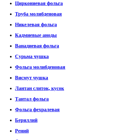
Циркониевая фольга
Труба молибденовая
Никелевая фольга
Кадмиевые аноды
Ванадиевая фольга
Сурьма чушка
Фольга молибденовая
Висмут чушка
Лантан слиток, кусок
Тантал фольга
Фольга фехралевая
Бериллий
Рений