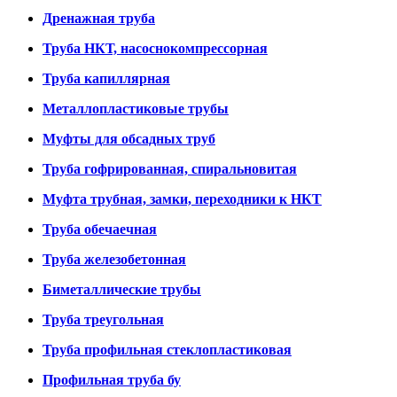
Дренажная труба
Труба НКТ, насоснокомпрессорная
Труба капиллярная
Металлопластиковые трубы
Муфты для обсадных труб
Труба гофрированная, спиральновитая
Муфта трубная, замки, переходники к НКТ
Труба обечаечная
Труба железобетонная
Биметаллические трубы
Труба треугольная
Труба профильная стеклопластиковая
Профильная труба бу