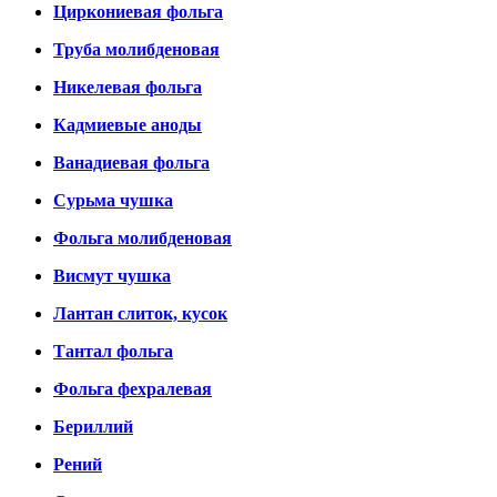
Циркониевая фольга
Труба молибденовая
Никелевая фольга
Кадмиевые аноды
Ванадиевая фольга
Сурьма чушка
Фольга молибденовая
Висмут чушка
Лантан слиток, кусок
Тантал фольга
Фольга фехралевая
Бериллий
Рений