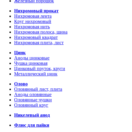
Железный порошок
Нихромовый прокат
Нихромовая лента
Круг нихромовый
Нихромовая нить
Нихромовая полоса, шина
Нихромовый квадрат
Нихромовая плита, лист
Цинк
Аноды цинковые
Чушка цинковая
Цинковый пруток, круги
Металлический цинк
Олово
Оловянный лист, плита
Аноды оловянные
Оловянные чушки
Оловянный круг
Никелевый анод
Флюс для пайки