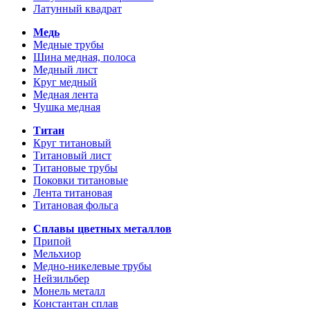
Латунный квадрат
Медь
Медные трубы
Шина медная, полоса
Медный лист
Круг медный
Медная лента
Чушка медная
Титан
Круг титановый
Титановый лист
Титановые трубы
Поковки титановые
Лента титановая
Титановая фольга
Сплавы цветных металлов
Припой
Мельхиор
Медно-никелевые трубы
Нейзильбер
Монель металл
Константан сплав