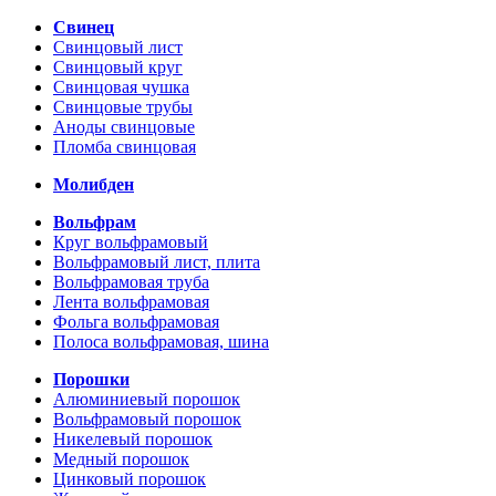
Свинец
Свинцовый лист
Свинцовый круг
Свинцовая чушка
Свинцовые трубы
Аноды свинцовые
Пломба свинцовая
Молибден
Вольфрам
Круг вольфрамовый
Вольфрамовый лист, плита
Вольфрамовая труба
Лента вольфрамовая
Фольга вольфрамовая
Полоса вольфрамовая, шина
Порошки
Алюминиевый порошок
Вольфрамовый порошок
Никелевый порошок
Медный порошок
Цинковый порошок