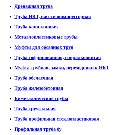
Дренажная труба
Труба НКТ, насоснокомпрессорная
Труба капиллярная
Металлопластиковые трубы
Муфты для обсадных труб
Труба гофрированная, спиральновитая
Муфта трубная, замки, переходники к НКТ
Труба обечаечная
Труба железобетонная
Биметаллические трубы
Труба треугольная
Труба профильная стеклопластиковая
Профильная труба бу