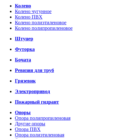
Колено
Колено чугунное
Колено ПВХ
Колено полиэтиленовое
Колено полипропиленовое
Штуцер
Футорка
Бочата
Ревизия для труб
Грязевик
Электропривод
Пожарный гидрант
Опоры
Опора полипропиленовая
Другие опоры
Опора ПВХ
Опора полиэтиленовая