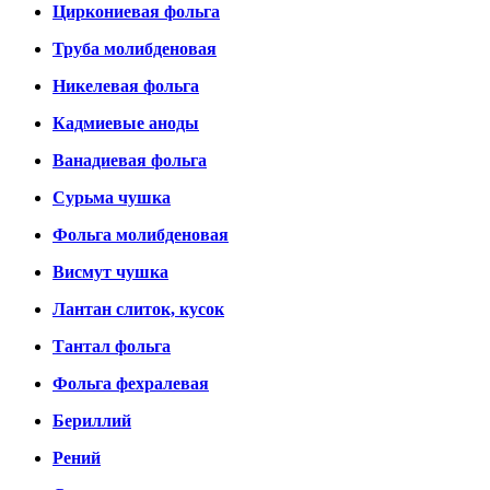
Циркониевая фольга
Труба молибденовая
Никелевая фольга
Кадмиевые аноды
Ванадиевая фольга
Сурьма чушка
Фольга молибденовая
Висмут чушка
Лантан слиток, кусок
Тантал фольга
Фольга фехралевая
Бериллий
Рений