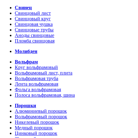
Свинец
Свинцовый лист
Свинцовый круг
Свинцовая чушка
Свинцовые трубы
Аноды свинцовые
Пломба свинцовая
Молибден
Вольфрам
Круг вольфрамовый
Вольфрамовый лист, плита
Вольфрамовая труба
Лента вольфрамовая
Фольга вольфрамовая
Полоса вольфрамовая, шина
Порошки
Алюминиевый порошок
Вольфрамовый порошок
Никелевый порошок
Медный порошок
Цинковый порошок