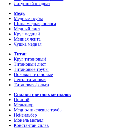
Латунный квадрат
Медь
Медные трубы
Шина медная, полоса
Медный лист
Круг медный
Медная лента
Чушка медная
Титан
Круг титановый
Титановый лист
Титановые трубы
Поковки титановые
Лента титановая
Титановая фольга
Сплавы цветных металлов
Припой
Мельхиор
Медно-никелевые трубы
Нейзильбер
Монель металл
Константан сплав