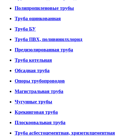
Полипропиленовые трубы
Труба оцинкованная
Труба БУ
Труба ПВХ, поливинилхлорид
Предизолированная труба
Труба котельная
Обсадная труба
Опоры трубопроводов
Магистральная труба
Чугунные трубы
Крекинговая труба
Плоскоовальная труба
Труба асбестоцементная, хризотилцементная