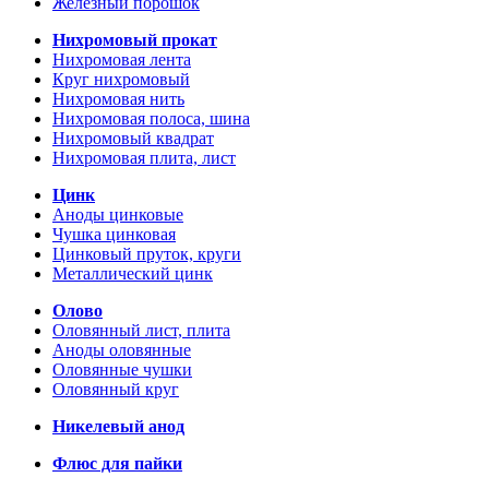
Железный порошок
Нихромовый прокат
Нихромовая лента
Круг нихромовый
Нихромовая нить
Нихромовая полоса, шина
Нихромовый квадрат
Нихромовая плита, лист
Цинк
Аноды цинковые
Чушка цинковая
Цинковый пруток, круги
Металлический цинк
Олово
Оловянный лист, плита
Аноды оловянные
Оловянные чушки
Оловянный круг
Никелевый анод
Флюс для пайки