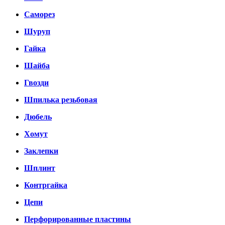
Саморез
Шуруп
Гайка
Шайба
Гвозди
Шпилька резьбовая
Дюбель
Хомут
Заклепки
Шплинт
Контргайка
Цепи
Перфорированные пластины