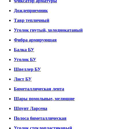
Фиксатор арматуры
Дождеприемник
Тавр тепличный
Уголок гнутый, холоднокатаный
Фибра армирующая
Балка БУ
Уголок БУ
Швеллер БУ
Лист БУ
Биметаллическая лента
Шары помольные, мелющие
Шпунт Ларсена
Полоса биметаллическая
Уголок стеклопластиковый