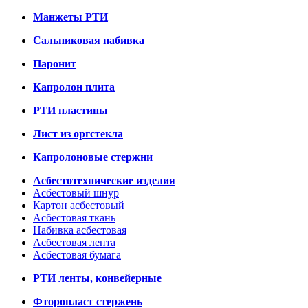
Манжеты РТИ
Сальниковая набивка
Паронит
Капролон плита
РТИ пластины
Лист из оргстекла
Капролоновые стержни
Асбестотехнические изделия
Асбестовый шнур
Картон асбестовый
Асбестовая ткань
Набивка асбестовая
Асбестовая лента
Асбестовая бумага
РТИ ленты, конвейерные
Фторопласт стержень