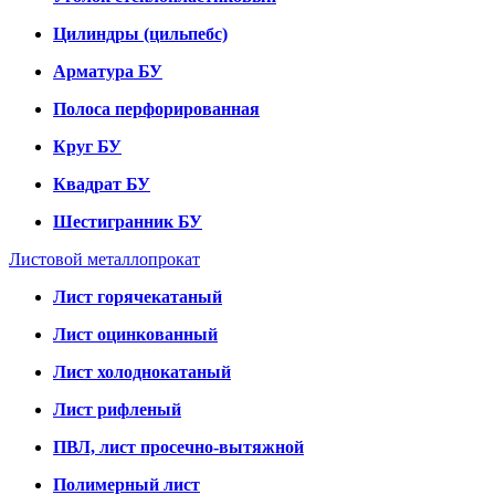
Цилиндры (цильпебс)
Арматура БУ
Полоса перфорированная
Круг БУ
Квадрат БУ
Шестигранник БУ
Листовой металлопрокат
Лист горячекатаный
Лист оцинкованный
Лист холоднокатаный
Лист рифленый
ПВЛ, лист просечно-вытяжной
Полимерный лист