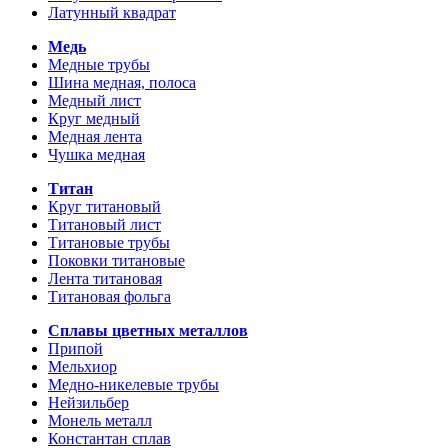
Латунный квадрат
Медь
Медные трубы
Шина медная, полоса
Медный лист
Круг медный
Медная лента
Чушка медная
Титан
Круг титановый
Титановый лист
Титановые трубы
Поковки титановые
Лента титановая
Титановая фольга
Сплавы цветных металлов
Припой
Мельхиор
Медно-никелевые трубы
Нейзильбер
Монель металл
Константан сплав