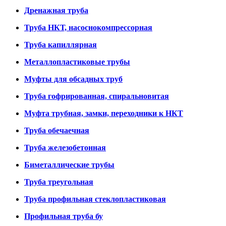
Дренажная труба
Труба НКТ, насоснокомпрессорная
Труба капиллярная
Металлопластиковые трубы
Муфты для обсадных труб
Труба гофрированная, спиральновитая
Муфта трубная, замки, переходники к НКТ
Труба обечаечная
Труба железобетонная
Биметаллические трубы
Труба треугольная
Труба профильная стеклопластиковая
Профильная труба бу