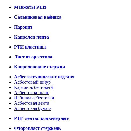
Манжеты РТИ
Сальниковая набивка
Паронит
Капролон плита
РТИ пластины
Лист из оргстекла
Капролоновые стержни
Асбестотехнические изделия
Асбестовый шнур
Картон асбестовый
Асбестовая ткань
Набивка асбестовая
Асбестовая лента
Асбестовая бумага
РТИ ленты, конвейерные
Фторопласт стержень