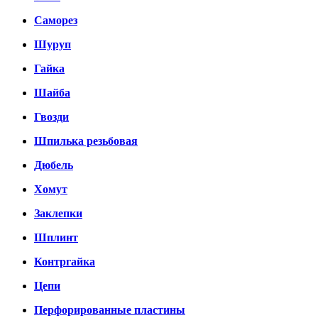
Саморез
Шуруп
Гайка
Шайба
Гвозди
Шпилька резьбовая
Дюбель
Хомут
Заклепки
Шплинт
Контргайка
Цепи
Перфорированные пластины