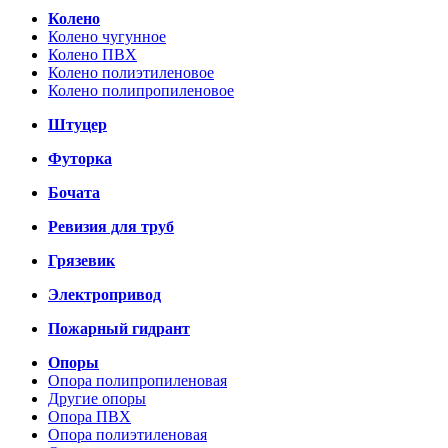
Колено
Колено чугунное
Колено ПВХ
Колено полиэтиленовое
Колено полипропиленовое
Штуцер
Футорка
Бочата
Ревизия для труб
Грязевик
Электропривод
Пожарный гидрант
Опоры
Опора полипропиленовая
Другие опоры
Опора ПВХ
Опора полиэтиленовая