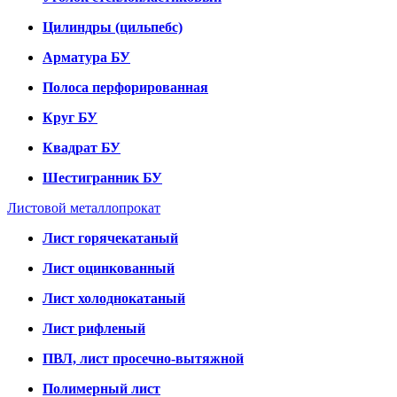
Цилиндры (цильпебс)
Арматура БУ
Полоса перфорированная
Круг БУ
Квадрат БУ
Шестигранник БУ
Листовой металлопрокат
Лист горячекатаный
Лист оцинкованный
Лист холоднокатаный
Лист рифленый
ПВЛ, лист просечно-вытяжной
Полимерный лист