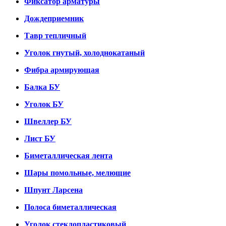
Фиксатор арматуры
Дождеприемник
Тавр тепличный
Уголок гнутый, холоднокатаный
Фибра армирующая
Балка БУ
Уголок БУ
Швеллер БУ
Лист БУ
Биметаллическая лента
Шары помольные, мелющие
Шпунт Ларсена
Полоса биметаллическая
Уголок стеклопластиковый