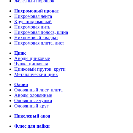
Железный порошок
Нихромовый прокат
Нихромовая лента
Круг нихромовый
Нихромовая нить
Нихромовая полоса, шина
Нихромовый квадрат
Нихромовая плита, лист
Цинк
Аноды цинковые
Чушка цинковая
Цинковый пруток, круги
Металлический цинк
Олово
Оловянный лист, плита
Аноды оловянные
Оловянные чушки
Оловянный круг
Никелевый анод
Флюс для пайки