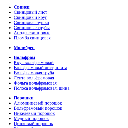
Свинец
Свинцовый лист
Свинцовый круг
Свинцовая чушка
Свинцовые трубы
Аноды свинцовые
Пломба свинцовая
Молибден
Вольфрам
Круг вольфрамовый
Вольфрамовый лист, плита
Вольфрамовая труба
Лента вольфрамовая
Фольга вольфрамовая
Полоса вольфрамовая, шина
Порошки
Алюминиевый порошок
Вольфрамовый порошок
Никелевый порошок
Медный порошок
Цинковый порошок