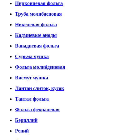
Циркониевая фольга
Труба молибденовая
Никелевая фольга
Кадмиевые аноды
Ванадиевая фольга
Сурьма чушка
Фольга молибденовая
Висмут чушка
Лантан слиток, кусок
Тантал фольга
Фольга фехралевая
Бериллий
Рений