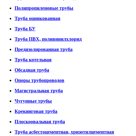
Полипропиленовые трубы
Труба оцинкованная
Труба БУ
Труба ПВХ, поливинилхлорид
Предизолированная труба
Труба котельная
Обсадная труба
Опоры трубопроводов
Магистральная труба
Чугунные трубы
Крекинговая труба
Плоскоовальная труба
Труба асбестоцементная, хризотилцементная