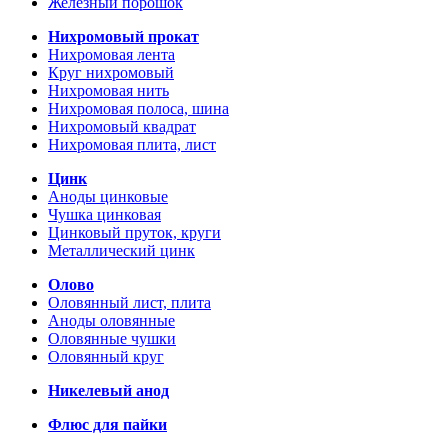
Железный порошок
Нихромовый прокат
Нихромовая лента
Круг нихромовый
Нихромовая нить
Нихромовая полоса, шина
Нихромовый квадрат
Нихромовая плита, лист
Цинк
Аноды цинковые
Чушка цинковая
Цинковый пруток, круги
Металлический цинк
Олово
Оловянный лист, плита
Аноды оловянные
Оловянные чушки
Оловянный круг
Никелевый анод
Флюс для пайки