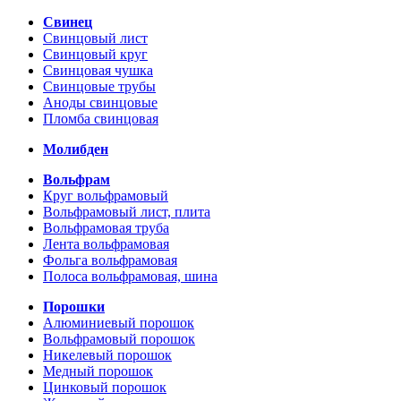
Свинец
Свинцовый лист
Свинцовый круг
Свинцовая чушка
Свинцовые трубы
Аноды свинцовые
Пломба свинцовая
Молибден
Вольфрам
Круг вольфрамовый
Вольфрамовый лист, плита
Вольфрамовая труба
Лента вольфрамовая
Фольга вольфрамовая
Полоса вольфрамовая, шина
Порошки
Алюминиевый порошок
Вольфрамовый порошок
Никелевый порошок
Медный порошок
Цинковый порошок