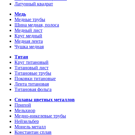
Латунный квадрат
Медь
Медные трубы
Шина медная, полоса
Медный лист
Круг медный
Медная лента
Чушка медная
Титан
Круг титановый
Титановый лист
Титановые трубы
Поковки титановые
Лента титановая
Титановая фольга
Сплавы цветных металлов
Припой
Мельхиор
Медно-никелевые трубы
Нейзильбер
Монель металл
Константан сплав