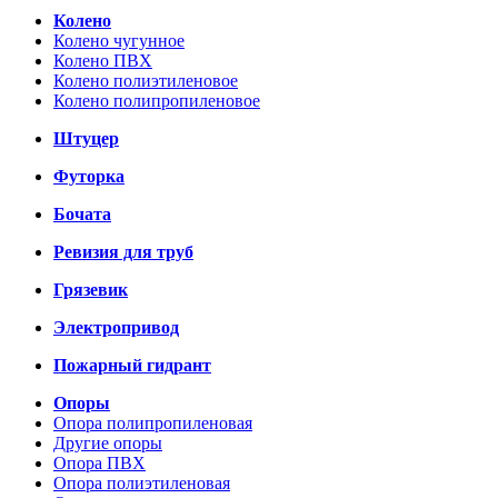
Колено
Колено чугунное
Колено ПВХ
Колено полиэтиленовое
Колено полипропиленовое
Штуцер
Футорка
Бочата
Ревизия для труб
Грязевик
Электропривод
Пожарный гидрант
Опоры
Опора полипропиленовая
Другие опоры
Опора ПВХ
Опора полиэтиленовая