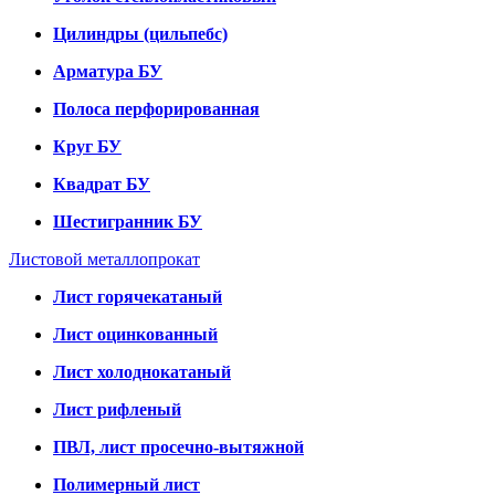
Цилиндры (цильпебс)
Арматура БУ
Полоса перфорированная
Круг БУ
Квадрат БУ
Шестигранник БУ
Листовой металлопрокат
Лист горячекатаный
Лист оцинкованный
Лист холоднокатаный
Лист рифленый
ПВЛ, лист просечно-вытяжной
Полимерный лист