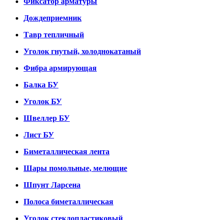
Фиксатор арматуры
Дождеприемник
Тавр тепличный
Уголок гнутый, холоднокатаный
Фибра армирующая
Балка БУ
Уголок БУ
Швеллер БУ
Лист БУ
Биметаллическая лента
Шары помольные, мелющие
Шпунт Ларсена
Полоса биметаллическая
Уголок стеклопластиковый