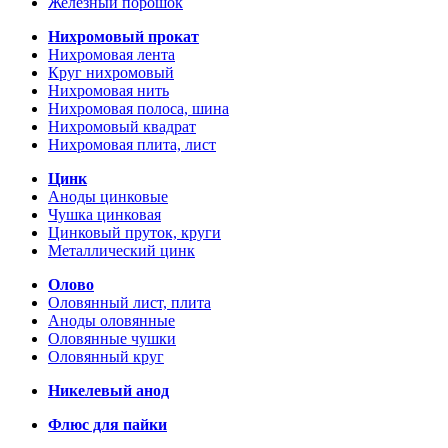
Железный порошок
Нихромовый прокат
Нихромовая лента
Круг нихромовый
Нихромовая нить
Нихромовая полоса, шина
Нихромовый квадрат
Нихромовая плита, лист
Цинк
Аноды цинковые
Чушка цинковая
Цинковый пруток, круги
Металлический цинк
Олово
Оловянный лист, плита
Аноды оловянные
Оловянные чушки
Оловянный круг
Никелевый анод
Флюс для пайки