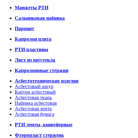
Манжеты РТИ
Сальниковая набивка
Паронит
Капролон плита
РТИ пластины
Лист из оргстекла
Капролоновые стержни
Асбестотехнические изделия
Асбестовый шнур
Картон асбестовый
Асбестовая ткань
Набивка асбестовая
Асбестовая лента
Асбестовая бумага
РТИ ленты, конвейерные
Фторопласт стержень