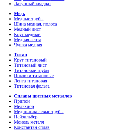
Латунный квадрат
Медь
Медные трубы
Шина медная, полоса
Медный лист
Круг медный
Медная лента
Чушка медная
Титан
Круг титановый
Титановый лист
Титановые трубы
Поковки титановые
Лента титановая
Титановая фольга
Сплавы цветных металлов
Припой
Мельхиор
Медно-никелевые трубы
Нейзильбер
Монель металл
Константан сплав