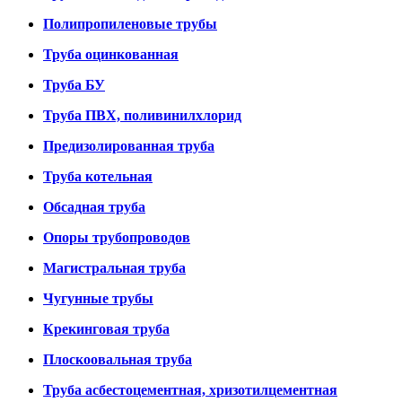
Полипропиленовые трубы
Труба оцинкованная
Труба БУ
Труба ПВХ, поливинилхлорид
Предизолированная труба
Труба котельная
Обсадная труба
Опоры трубопроводов
Магистральная труба
Чугунные трубы
Крекинговая труба
Плоскоовальная труба
Труба асбестоцементная, хризотилцементная