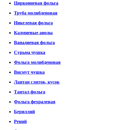
Циркониевая фольга
Труба молибденовая
Никелевая фольга
Кадмиевые аноды
Ванадиевая фольга
Сурьма чушка
Фольга молибденовая
Висмут чушка
Лантан слиток, кусок
Тантал фольга
Фольга фехралевая
Бериллий
Рений