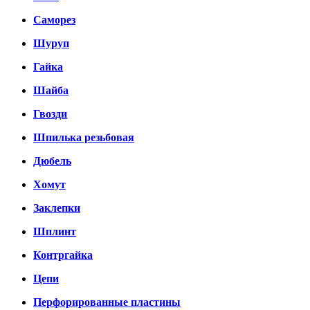
Саморез
Шуруп
Гайка
Шайба
Гвозди
Шпилька резьбовая
Дюбель
Хомут
Заклепки
Шплинт
Контргайка
Цепи
Перфорированные пластины