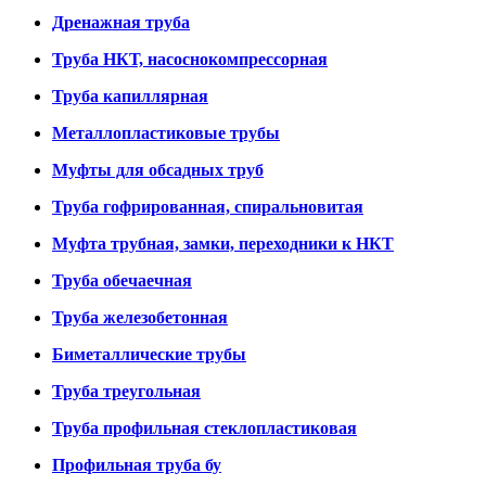
Дренажная труба
Труба НКТ, насоснокомпрессорная
Труба капиллярная
Металлопластиковые трубы
Муфты для обсадных труб
Труба гофрированная, спиральновитая
Муфта трубная, замки, переходники к НКТ
Труба обечаечная
Труба железобетонная
Биметаллические трубы
Труба треугольная
Труба профильная стеклопластиковая
Профильная труба бу