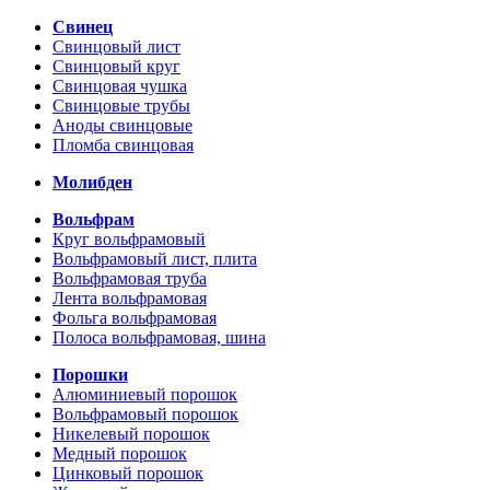
Свинец
Свинцовый лист
Свинцовый круг
Свинцовая чушка
Свинцовые трубы
Аноды свинцовые
Пломба свинцовая
Молибден
Вольфрам
Круг вольфрамовый
Вольфрамовый лист, плита
Вольфрамовая труба
Лента вольфрамовая
Фольга вольфрамовая
Полоса вольфрамовая, шина
Порошки
Алюминиевый порошок
Вольфрамовый порошок
Никелевый порошок
Медный порошок
Цинковый порошок