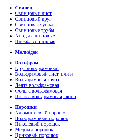
Свинец
Свинцовый лист
Свинцовый круг
Свинцовая чушка
Свинцовые трубы
Аноды свинцовые
Пломба свинцовая
Молибден
Вольфрам
Круг вольфрамовый
Вольфрамовый лист, плита
Вольфрамовая труба
Лента вольфрамовая
Фольга вольфрамовая
Полоса вольфрамовая, шина
Порошки
Алюминиевый порошок
Вольфрамовый порошок
Никелевый порошок
Медный порошок
Цинковый порошок