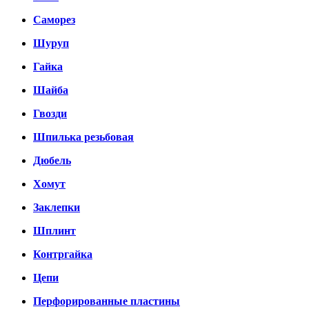
Саморез
Шуруп
Гайка
Шайба
Гвозди
Шпилька резьбовая
Дюбель
Хомут
Заклепки
Шплинт
Контргайка
Цепи
Перфорированные пластины