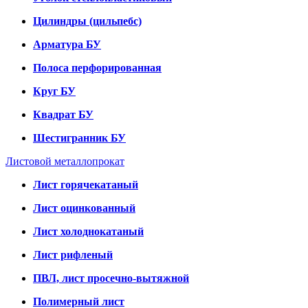
Цилиндры (цильпебс)
Арматура БУ
Полоса перфорированная
Круг БУ
Квадрат БУ
Шестигранник БУ
Листовой металлопрокат
Лист горячекатаный
Лист оцинкованный
Лист холоднокатаный
Лист рифленый
ПВЛ, лист просечно-вытяжной
Полимерный лист