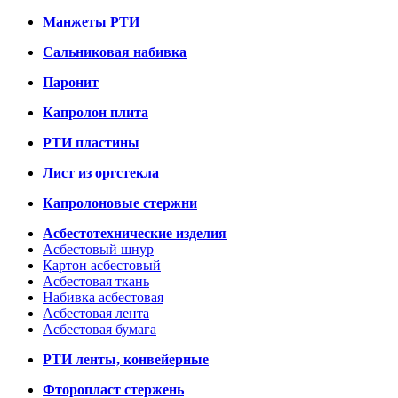
Манжеты РТИ
Сальниковая набивка
Паронит
Капролон плита
РТИ пластины
Лист из оргстекла
Капролоновые стержни
Асбестотехнические изделия
Асбестовый шнур
Картон асбестовый
Асбестовая ткань
Набивка асбестовая
Асбестовая лента
Асбестовая бумага
РТИ ленты, конвейерные
Фторопласт стержень