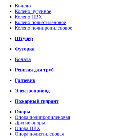
Колено
Колено чугунное
Колено ПВХ
Колено полиэтиленовое
Колено полипропиленовое
Штуцер
Футорка
Бочата
Ревизия для труб
Грязевик
Электропривод
Пожарный гидрант
Опоры
Опора полипропиленовая
Другие опоры
Опора ПВХ
Опора полиэтиленовая