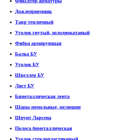
Фиксатор арматуры
Дождеприемник
Тавр тепличный
Уголок гнутый, холоднокатаный
Фибра армирующая
Балка БУ
Уголок БУ
Швеллер БУ
Лист БУ
Биметаллическая лента
Шары помольные, мелющие
Шпунт Ларсена
Полоса биметаллическая
Уголок стеклопластиковый