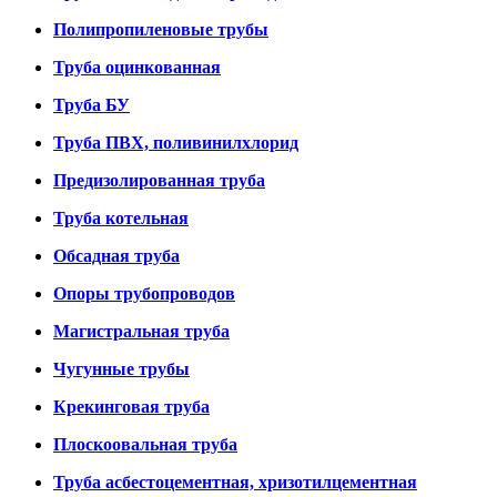
Полипропиленовые трубы
Труба оцинкованная
Труба БУ
Труба ПВХ, поливинилхлорид
Предизолированная труба
Труба котельная
Обсадная труба
Опоры трубопроводов
Магистральная труба
Чугунные трубы
Крекинговая труба
Плоскоовальная труба
Труба асбестоцементная, хризотилцементная