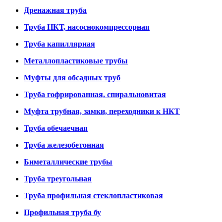
Дренажная труба
Труба НКТ, насоснокомпрессорная
Труба капиллярная
Металлопластиковые трубы
Муфты для обсадных труб
Труба гофрированная, спиральновитая
Муфта трубная, замки, переходники к НКТ
Труба обечаечная
Труба железобетонная
Биметаллические трубы
Труба треугольная
Труба профильная стеклопластиковая
Профильная труба бу