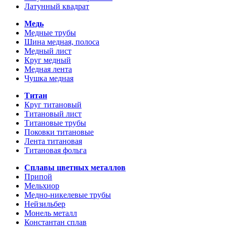
Латунный квадрат
Медь
Медные трубы
Шина медная, полоса
Медный лист
Круг медный
Медная лента
Чушка медная
Титан
Круг титановый
Титановый лист
Титановые трубы
Поковки титановые
Лента титановая
Титановая фольга
Сплавы цветных металлов
Припой
Мельхиор
Медно-никелевые трубы
Нейзильбер
Монель металл
Константан сплав