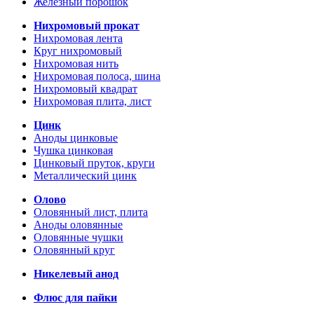
Железный порошок
Нихромовый прокат
Нихромовая лента
Круг нихромовый
Нихромовая нить
Нихромовая полоса, шина
Нихромовый квадрат
Нихромовая плита, лист
Цинк
Аноды цинковые
Чушка цинковая
Цинковый пруток, круги
Металлический цинк
Олово
Оловянный лист, плита
Аноды оловянные
Оловянные чушки
Оловянный круг
Никелевый анод
Флюс для пайки