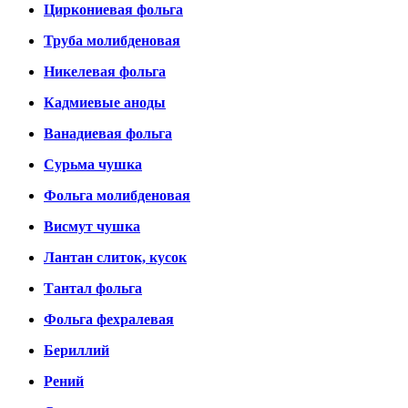
Циркониевая фольга
Труба молибденовая
Никелевая фольга
Кадмиевые аноды
Ванадиевая фольга
Сурьма чушка
Фольга молибденовая
Висмут чушка
Лантан слиток, кусок
Тантал фольга
Фольга фехралевая
Бериллий
Рений