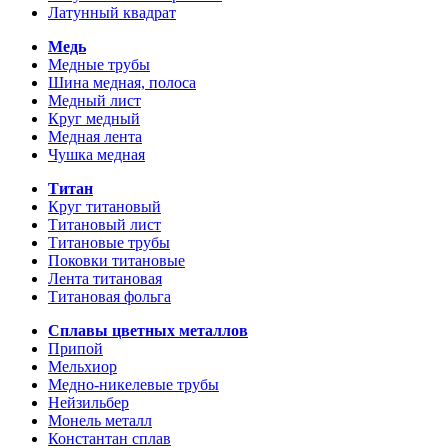
Латунный квадрат
Медь
Медные трубы
Шина медная, полоса
Медный лист
Круг медный
Медная лента
Чушка медная
Титан
Круг титановый
Титановый лист
Титановые трубы
Поковки титановые
Лента титановая
Титановая фольга
Сплавы цветных металлов
Припой
Мельхиор
Медно-никелевые трубы
Нейзильбер
Монель металл
Константан сплав