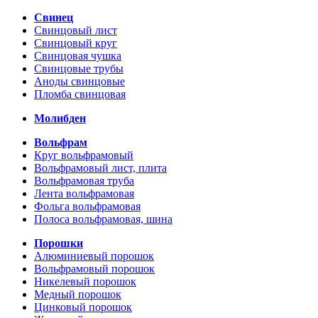
Свинец
Свинцовый лист
Свинцовый круг
Свинцовая чушка
Свинцовые трубы
Аноды свинцовые
Пломба свинцовая
Молибден
Вольфрам
Круг вольфрамовый
Вольфрамовый лист, плита
Вольфрамовая труба
Лента вольфрамовая
Фольга вольфрамовая
Полоса вольфрамовая, шина
Порошки
Алюминиевый порошок
Вольфрамовый порошок
Никелевый порошок
Медный порошок
Цинковый порошок