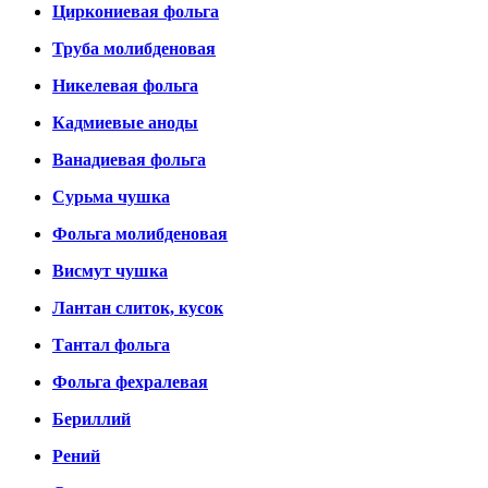
Циркониевая фольга
Труба молибденовая
Никелевая фольга
Кадмиевые аноды
Ванадиевая фольга
Сурьма чушка
Фольга молибденовая
Висмут чушка
Лантан слиток, кусок
Тантал фольга
Фольга фехралевая
Бериллий
Рений