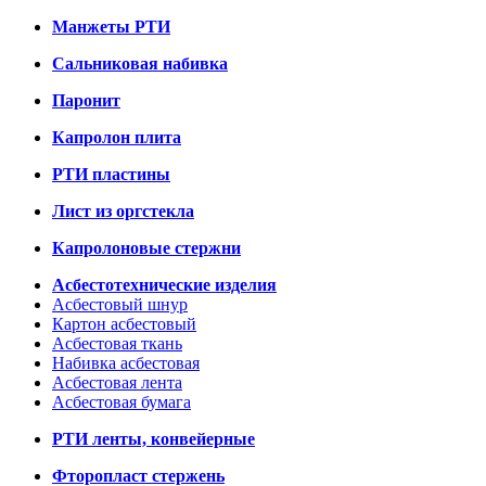
Манжеты РТИ
Сальниковая набивка
Паронит
Капролон плита
РТИ пластины
Лист из оргстекла
Капролоновые стержни
Асбестотехнические изделия
Асбестовый шнур
Картон асбестовый
Асбестовая ткань
Набивка асбестовая
Асбестовая лента
Асбестовая бумага
РТИ ленты, конвейерные
Фторопласт стержень