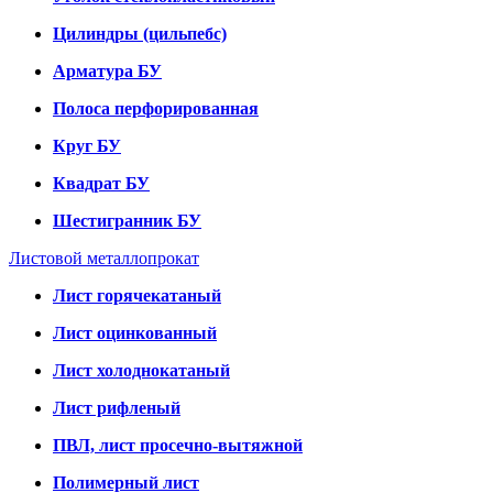
Цилиндры (цильпебс)
Арматура БУ
Полоса перфорированная
Круг БУ
Квадрат БУ
Шестигранник БУ
Листовой металлопрокат
Лист горячекатаный
Лист оцинкованный
Лист холоднокатаный
Лист рифленый
ПВЛ, лист просечно-вытяжной
Полимерный лист