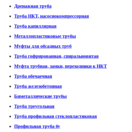
Дренажная труба
Труба НКТ, насоснокомпрессорная
Труба капиллярная
Металлопластиковые трубы
Муфты для обсадных труб
Труба гофрированная, спиральновитая
Муфта трубная, замки, переходники к НКТ
Труба обечаечная
Труба железобетонная
Биметаллические трубы
Труба треугольная
Труба профильная стеклопластиковая
Профильная труба бу