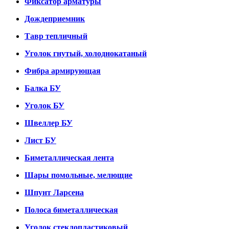
Фиксатор арматуры
Дождеприемник
Тавр тепличный
Уголок гнутый, холоднокатаный
Фибра армирующая
Балка БУ
Уголок БУ
Швеллер БУ
Лист БУ
Биметаллическая лента
Шары помольные, мелющие
Шпунт Ларсена
Полоса биметаллическая
Уголок стеклопластиковый