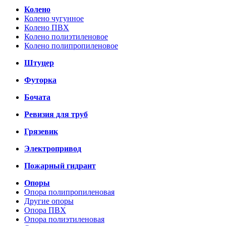
Колено
Колено чугунное
Колено ПВХ
Колено полиэтиленовое
Колено полипропиленовое
Штуцер
Футорка
Бочата
Ревизия для труб
Грязевик
Электропривод
Пожарный гидрант
Опоры
Опора полипропиленовая
Другие опоры
Опора ПВХ
Опора полиэтиленовая