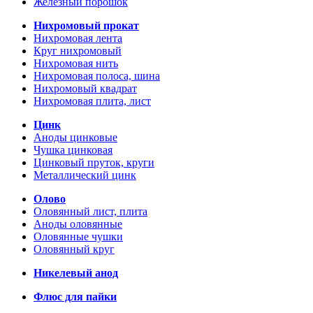
Железный порошок
Нихромовый прокат
Нихромовая лента
Круг нихромовый
Нихромовая нить
Нихромовая полоса, шина
Нихромовый квадрат
Нихромовая плита, лист
Цинк
Аноды цинковые
Чушка цинковая
Цинковый пруток, круги
Металлический цинк
Олово
Оловянный лист, плита
Аноды оловянные
Оловянные чушки
Оловянный круг
Никелевый анод
Флюс для пайки