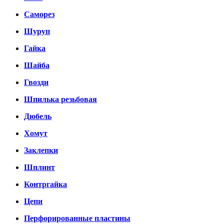
Саморез
Шуруп
Гайка
Шайба
Гвозди
Шпилька резьбовая
Дюбель
Хомут
Заклепки
Шплинт
Контргайка
Цепи
Перфорированные пластины