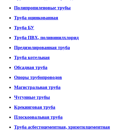
Полипропиленовые трубы
Труба оцинкованная
Труба БУ
Труба ПВХ, поливинилхлорид
Предизолированная труба
Труба котельная
Обсадная труба
Опоры трубопроводов
Магистральная труба
Чугунные трубы
Крекинговая труба
Плоскоовальная труба
Труба асбестоцементная, хризотилцементная