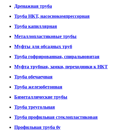
Дренажная труба
Труба НКТ, насоснокомпрессорная
Труба капиллярная
Металлопластиковые трубы
Муфты для обсадных труб
Труба гофрированная, спиральновитая
Муфта трубная, замки, переходники к НКТ
Труба обечаечная
Труба железобетонная
Биметаллические трубы
Труба треугольная
Труба профильная стеклопластиковая
Профильная труба бу