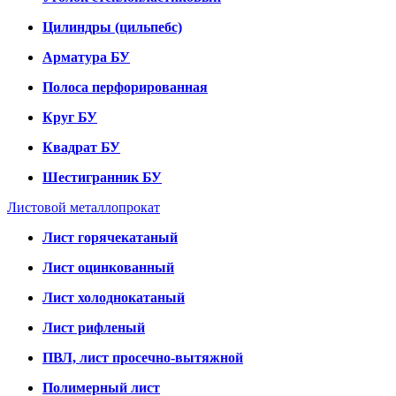
Цилиндры (цильпебс)
Арматура БУ
Полоса перфорированная
Круг БУ
Квадрат БУ
Шестигранник БУ
Листовой металлопрокат
Лист горячекатаный
Лист оцинкованный
Лист холоднокатаный
Лист рифленый
ПВЛ, лист просечно-вытяжной
Полимерный лист