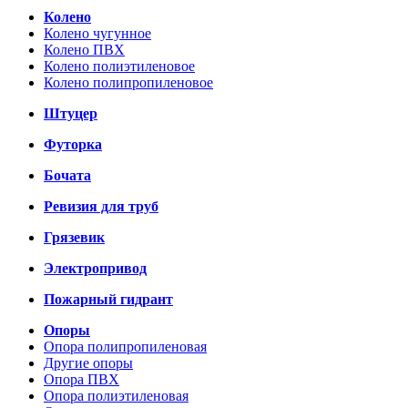
Колено
Колено чугунное
Колено ПВХ
Колено полиэтиленовое
Колено полипропиленовое
Штуцер
Футорка
Бочата
Ревизия для труб
Грязевик
Электропривод
Пожарный гидрант
Опоры
Опора полипропиленовая
Другие опоры
Опора ПВХ
Опора полиэтиленовая