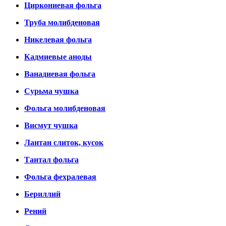
Циркониевая фольга
Труба молибденовая
Никелевая фольга
Кадмиевые аноды
Ванадиевая фольга
Сурьма чушка
Фольга молибденовая
Висмут чушка
Лантан слиток, кусок
Тантал фольга
Фольга фехралевая
Бериллий
Рений