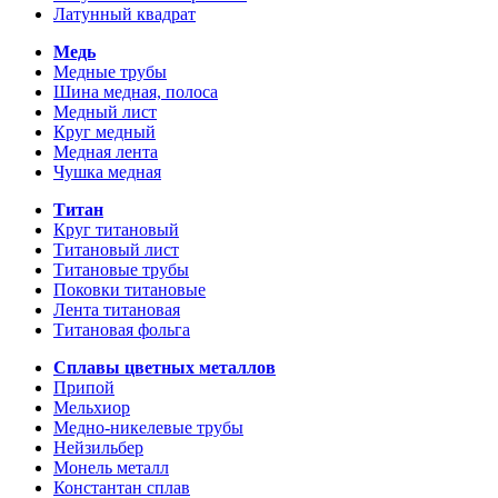
Латунный квадрат
Медь
Медные трубы
Шина медная, полоса
Медный лист
Круг медный
Медная лента
Чушка медная
Титан
Круг титановый
Титановый лист
Титановые трубы
Поковки титановые
Лента титановая
Титановая фольга
Сплавы цветных металлов
Припой
Мельхиор
Медно-никелевые трубы
Нейзильбер
Монель металл
Константан сплав