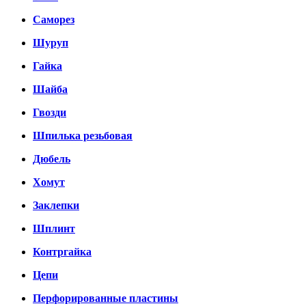
Саморез
Шуруп
Гайка
Шайба
Гвозди
Шпилька резьбовая
Дюбель
Хомут
Заклепки
Шплинт
Контргайка
Цепи
Перфорированные пластины