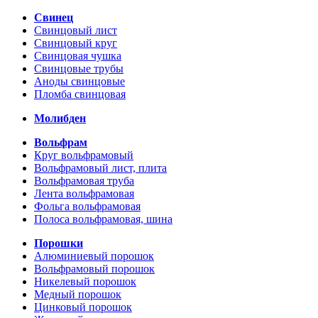
Свинец
Свинцовый лист
Свинцовый круг
Свинцовая чушка
Свинцовые трубы
Аноды свинцовые
Пломба свинцовая
Молибден
Вольфрам
Круг вольфрамовый
Вольфрамовый лист, плита
Вольфрамовая труба
Лента вольфрамовая
Фольга вольфрамовая
Полоса вольфрамовая, шина
Порошки
Алюминиевый порошок
Вольфрамовый порошок
Никелевый порошок
Медный порошок
Цинковый порошок