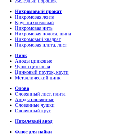
Железный порошок
Нихромовый прокат
Нихромовая лента
Круг нихромовый
Нихромовая нить
Нихромовая полоса, шина
Нихромовый квадрат
Нихромовая плита, лист
Цинк
Аноды цинковые
Чушка цинковая
Цинковый пруток, круги
Металлический цинк
Олово
Оловянный лист, плита
Аноды оловянные
Оловянные чушки
Оловянный круг
Никелевый анод
Флюс для пайки