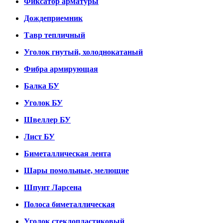
Фиксатор арматуры
Дождеприемник
Тавр тепличный
Уголок гнутый, холоднокатаный
Фибра армирующая
Балка БУ
Уголок БУ
Швеллер БУ
Лист БУ
Биметаллическая лента
Шары помольные, мелющие
Шпунт Ларсена
Полоса биметаллическая
Уголок стеклопластиковый