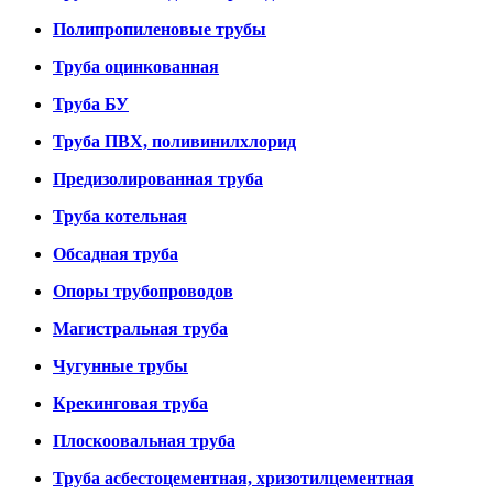
Полипропиленовые трубы
Труба оцинкованная
Труба БУ
Труба ПВХ, поливинилхлорид
Предизолированная труба
Труба котельная
Обсадная труба
Опоры трубопроводов
Магистральная труба
Чугунные трубы
Крекинговая труба
Плоскоовальная труба
Труба асбестоцементная, хризотилцементная